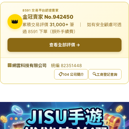
8591 交易平台認證賣家
金冠賣家 No.942450
👑
31,000+
累積交易評價
筆 ｜ 如有安全顧慮可透
過 8591 下單（額外手續費）
查看全部評價 →
🏢
網雲科技有限公司
統編 82351448
📋
🔍
104 公司簡介
工商登記查詢