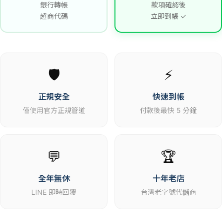
銀行轉帳
款項確認後
超商代碼
立即到帳 ✓
🛡️
⚡
正規安全
快速到帳
僅使用官方正規管道
付款後最快 5 分鐘
💬
🏆
全年無休
十年老店
LINE 即時回覆
台灣老字號代儲商