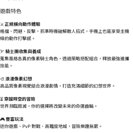
遊戲特色
⚔️
正統橫向動作體驗
格擋、閃避、反擊，抓準時機破解敵人招式，手機上也能享受主機
級的動作打擊感。
🏹
騎士團收集與養成
蒐集風格各異的像素騎士角色，透過策略搭配組合，釋放最強連攜
技能。
🎨
浪漫像素幻想
高品質像素視覺結合浪漫劇情，打造充滿細節的幻想世界。
⏳
穿越時空的冒險
世界瀕臨毀滅，你的選擇將改變未來的命運齒輪。
🎮
豐富玩法
迷你遊戲、PvP 對戰、高難度地城，冒險樂趣無窮。