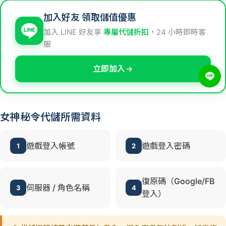
加入好友 領取儲值優惠
加入 LINE 好友享
專屬代儲折扣
，24 小時即時客
服
立即加入
女神秘令代儲所需資料
遊戲登入帳號
遊戲登入密碼
1
2
復原碼（Google/FB
伺服器 / 角色名稱
3
4
登入）