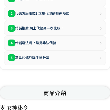
›
代儲怎麼賺錢? 正規代儲的營運模式
2
›
代儲推薦 網上代儲商一次比較！
3
›
代儲違法嗎？常見非法代儲
4
›
常見代儲詐騙手法分享
5
商品介紹
🌟 女神秘令