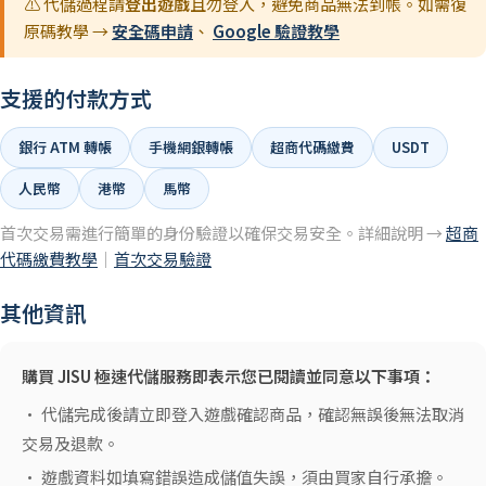
⚠️ 代儲過程請
登出遊戲
且勿登入，避免商品無法到帳。如需復
原碼教學 →
安全碼申請
、
Google 驗證教學
支援的付款方式
銀行 ATM 轉帳
手機網銀轉帳
超商代碼繳費
USDT
人民幣
港幣
馬幣
首次交易需進行簡單的身份驗證以確保交易安全。詳細說明 →
超商
代碼繳費教學
｜
首次交易驗證
其他資訊
購買 JISU 極速代儲服務即表示您已閱讀並同意以下事項：
• 代儲完成後請立即登入遊戲確認商品，確認無誤後無法取消
交易及退款。
• 遊戲資料如填寫錯誤造成儲值失誤，須由買家自行承擔。