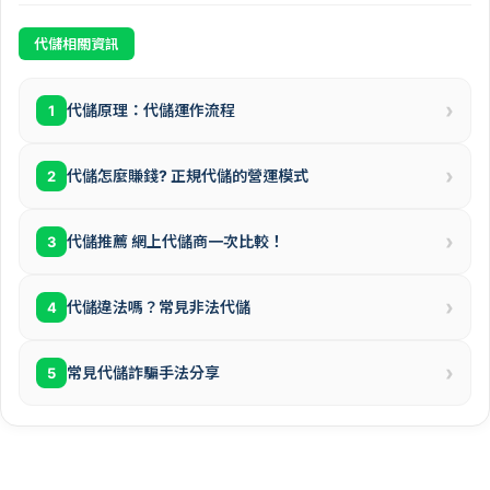
代儲相關資訊
›
代儲原理：代儲運作流程
1
›
代儲怎麼賺錢? 正規代儲的營運模式
2
›
代儲推薦 網上代儲商一次比較！
3
›
代儲違法嗎？常見非法代儲
4
›
常見代儲詐騙手法分享
5