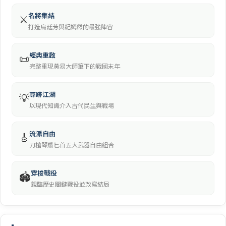
名將集結
⚔️
打造烏廷芳與紀嫣然的最強陣容
經典重啟
📜
完整重現黃易大師筆下的戰國末年
尋跡江湖
💡
以現代知識介入古代民生與戰場
流派自由
🎸
刀槍琴扇匕首五大武器自由組合
穿梭戰役
🏟️
親臨歷史關鍵戰役並改寫結局