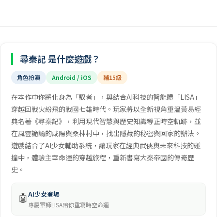
尋秦記 是什麼遊戲？
角色扮演
Android / iOS
輔15級
在本作中你將化身為「馭者」，與結合AI科技的智能體「LISA」
穿越回戰火紛飛的戰國七雄時代。玩家將以全新視角重溫黃易經
典名著《尋秦記》，利用現代智慧與歷史知識導正時空軌跡，並
在風雲詭譎的咸陽與桑林村中，找出隱藏的秘密與回家的辦法。
遊戲結合了AI少女輔助系統，讓玩家在經典武俠與未來科技的碰
撞中，體驗主宰命運的穿越旅程，重新書寫大秦帝國的傳奇歷
史。
AI少女登場
🤖
專屬軍師LISA陪你重寫時空命運