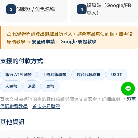
復原碼（Google/FB
伺服器 / 角色名稱
3
4
登入）
⚠️ 代儲過程請
登出遊戲
且勿登入，避免商品無法到帳。如需復
原碼教學 →
安全碼申請
、
Google 驗證教學
支援的付款方式
銀行 ATM 轉帳
手機網銀轉帳
超商代碼繳費
USDT
人民幣
港幣
馬幣
首次交易需進行簡單的身份驗證以確保交易安全。詳細說明 →
超商
代碼繳費教學
｜
首次交易驗證
其他資訊