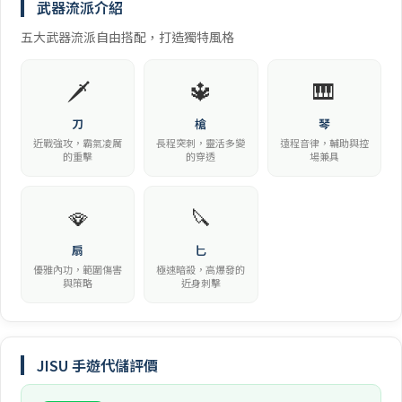
武器流派介紹
五大武器流派自由搭配，打造獨特風格
🗡️
🔱
🎹
刀
槍
琴
近戰強攻，霸氣凌厲
長程突刺，靈活多變
遠程音律，輔助與控
的重擊
的穿透
場兼具
🪭
🔪
扇
匕
優雅內功，範圍傷害
極速暗殺，高爆發的
與策略
近身刺擊
JISU 手遊代儲評價