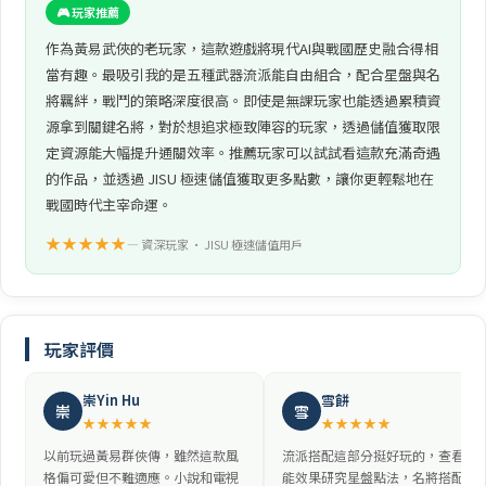
🎮 玩家推薦
作為黃易武俠的老玩家，這款遊戲將現代AI與戰國歷史融合得相
當有趣。最吸引我的是五種武器流派能自由組合，配合星盤與名
將羈絆，戰鬥的策略深度很高。即使是無課玩家也能透過累積資
源拿到關鍵名將，對於想追求極致陣容的玩家，透過儲值獲取限
定資源能大幅提升通關效率。推薦玩家可以試試看這款充滿奇遇
的作品，並透過 JISU 極速儲值獲取更多點數，讓你更輕鬆地在
戰國時代主宰命運。
★★★★★
— 資深玩家 • JISU 極速儲值用戶
玩家評價
崇Yin Hu
雪餅
崇
雪
★★★★★
★★★★★
以前玩過黃易群俠傳，雖然這款風
流派搭配這部分挺好玩的，查看技
格偏可愛但不難適應。小說和電視
能效果研究星盤點法，名將搭配觸