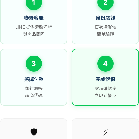
1
2
聯繫客服
身份驗證
LINE 提供遊戲名稱
首次購買需
與商品截圖
簡單驗證
3
4
選擇付款
完成儲值
銀行轉帳
款項確認後
超商代碼
立即到帳 ✓
🛡️
⚡