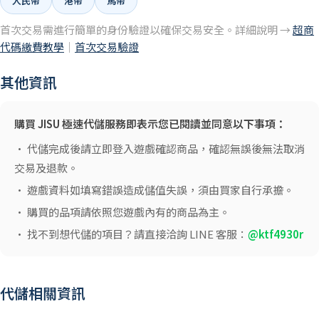
人民幣
港幣
馬幣
首次交易需進行簡單的身份驗證以確保交易安全。詳細說明 →
超商
代碼繳費教學
｜
首次交易驗證
其他資訊
購買 JISU 極速代儲服務即表示您已閱讀並同意以下事項：
• 代儲完成後請立即登入遊戲確認商品，確認無誤後無法取消
交易及退款。
• 遊戲資料如填寫錯誤造成儲值失誤，須由買家自行承擔。
• 購買的品項請依照您遊戲內有的商品為主。
• 找不到想代儲的項目？請直接洽詢 LINE 客服：
@ktf4930r
代儲相關資訊