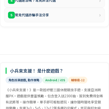
›
代儲違法嗎？常見非法代儲
4
›
常見代儲詐騙手法分享
5
小兵來支援！ 是什麼遊戲？
角色扮演遊戲, 動作策略
Android / iOS
輔導級-12
《小兵來支援！》是一款超紓壓三國休閒競技手遊，支援亞洲跨
服PK。遊戲提供豐富獎勵，包含登入送2300抽、簽到免費得全稀
有武將等。操作簡單，單手即可輕鬆遊玩，讓你隨時隨地享受競
技樂趣。支援3v3、5v5、12v12等多種PVP模式，並可與好友組