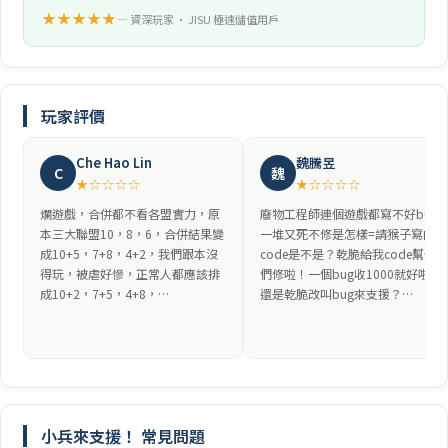
★★★★★
— 資深玩家 • JISU 極速儲值用戶
玩家評價
Che Hao Lin
魏騰昱
C
魏
★☆☆☆☆
★☆☆☆☆
爛遊戲，合併都不看各盟實力，原
廢物工程師連個遊戲都寫不好bug
本三大聯盟10，8，6，合併結果變
一堆又死不修是怎樣=請猴子寫的
成10+5，7+8，4+2，我們跟本沒
code是不是？乾脆給我code幫你
得玩，被虐好慘，正常人都應該排
們修啦！一個bug收1000就好啦！
成10+2，7+5，4+8，…
還是乾脆改叫bug來支援？…
小兵來支援！ 常見問題