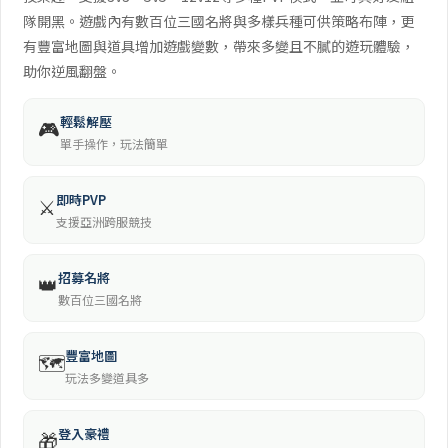
隊開黑。遊戲內有數百位三國名將與多樣兵種可供策略布陣，更
有豐富地圖與道具增加遊戲變數，帶來多變且不膩的遊玩體驗，
助你逆風翻盤。
輕鬆解壓
🎮
單手操作，玩法簡單
即時PVP
⚔️
支援亞洲跨服競技
招募名將
👑
數百位三國名將
豐富地圖
🗺️
玩法多變道具多
登入豪禮
🎁