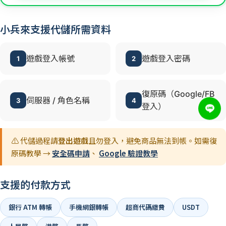
小兵來支援代儲所需資料
遊戲登入帳號
遊戲登入密碼
1
2
復原碼（Google/FB
伺服器 / 角色名稱
3
4
登入）
⚠️ 代儲過程請
登出遊戲
且勿登入，避免商品無法到帳。如需復
原碼教學 →
安全碼申請
、
Google 驗證教學
支援的付款方式
銀行 ATM 轉帳
手機網銀轉帳
超商代碼繳費
USDT