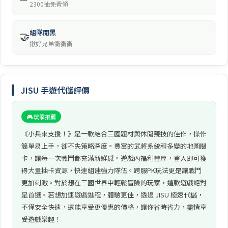
2300抽免費領
組隊開黑
🤝
揪好兄弟衝衝衝
JISU 手遊代儲評價
🎮 玩家推薦
《小兵來支援！》是一款結合三國題材與休閒競技的佳作，操作
簡單易上手，卻不失策略深度。豐富的武將系統和多變的地圖關
卡，讓每一次戰鬥都充滿新鮮感。遊戲內福利豐厚，登入即可獲
得大量抽卡資源，快速組建強力隊伍。跨服PK玩法更是讓戰鬥
更加刺激。對於想在三國世界中輕鬆冒險的玩家，這款遊戲絕對
是首選。若想加速遊戲進程，體驗更佳，透過 JISU 極速代儲，
不僅安全快速，還能享受更優惠的價格，讓你省時省力，盡情享
受遊戲樂趣！