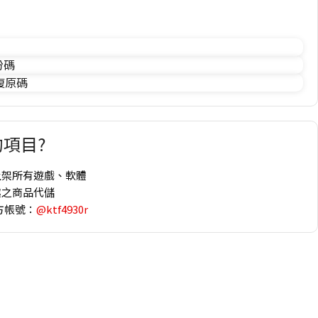
份碼
 復原碼
項目?
上架所有遊戲、軟體
趣之商品代儲
方帳號：
@ktf4930r