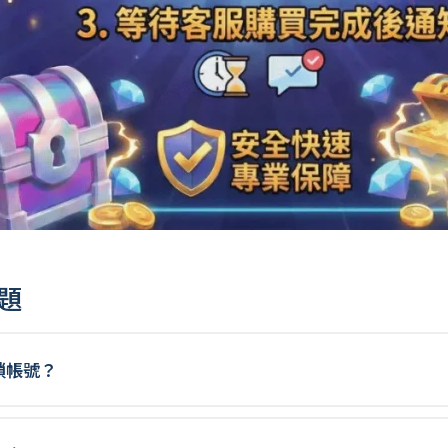
題
鎖帳號？