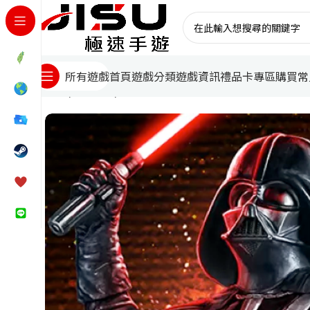
首頁
遊戲分類
遊戲資訊
禮品卡專區
購買常
所有遊戲
首頁
國際遊戲
星際大戰：銀河戰將代儲值