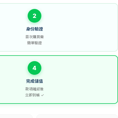
2
身份驗證
首次購買需
簡單驗證
4
完成儲值
款項確認後
立即到帳 ✓