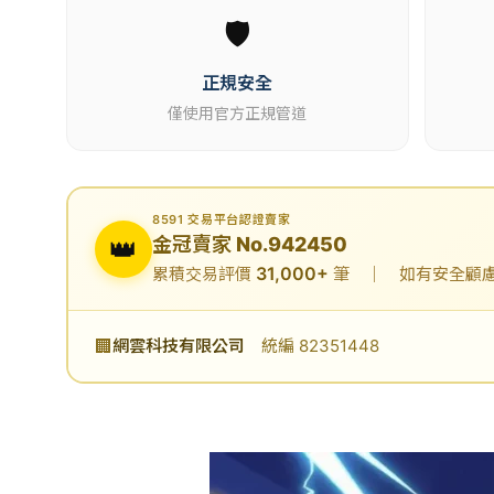
🛡️
正規安全
僅使用官方正規管道
8591 交易平台認證賣家
👑
金冠賣家 No.942450
31,000+
累積交易評價
筆 ｜ 如有安全顧慮可
🏢
網雲科技有限公司
統編 82351448