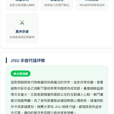
溫柔治癒與魔法輔助
傲嬌強大的戰鬥輸出
神祕旋律與精神控制
⚔️
異界劍豪
前排衝鋒與近戰壓制
JISU 手遊代儲評價
🎮 玩家推薦
這款遊戲將現代商戰搬到劍與魔法的世界，設定非常有趣，看著
破敗村莊在自己規劃下變成商業帝國很有成就感。畫風細緻且劇
情文本量大，尤其是跟精靈和龍族公主的互動讓人心動，戰鬥畫
面也相當華麗。為了更快速擴張店鋪並解鎖心儀角色，建議搭配
月卡或首儲禮包。推薦大家找 JISU 極速代儲，處理速度快且安
全可靠，讓你的異世界帝國之路走得更順暢。