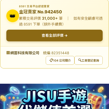
8591 交易平台認證賣家
金冠賣家 No.942450
👑
31,000+
累積交易評價
筆 ｜ 如有安全顧慮可透
過 8591 下單（額外手續費）
查看全部評價 →
🏢
網雲科技有限公司
統編 82351448
📋
🔍
104 公司簡介
工商登記查詢