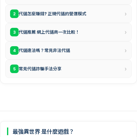
›
代儲怎麼賺錢? 正規代儲的營運模式
2
›
代儲推薦 網上代儲商一次比較！
3
›
代儲違法嗎？常見非法代儲
4
›
常見代儲詐騙手法分享
5
最強異世界 是什麼遊戲？