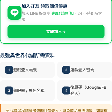
加入好友 領取儲值優惠
加入 LINE 好友享
專屬代儲折扣
，24 小時即時客
服
立即加入
最強異世界代儲所需資料
遊戲登入帳號
遊戲登入密碼
1
2
復原碼（Google/FB
伺服器 / 角色名稱
3
4
登入）
⚠️ 代儲過程請
登出遊戲
且勿登入，避免商品無法到帳。如需復