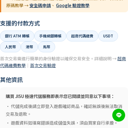
原碼教學 →
安全碼申請
、
Google 驗證教學
支援的付款方式
銀行 ATM 轉帳
手機網銀轉帳
超商代碼繳費
USDT
人民幣
港幣
馬幣
首次交易需進行簡單的身份驗證以確保交易安全。詳細說明 →
超商
代碼繳費教學
｜
首次交易驗證
其他資訊
購買 JISU 極速代儲服務即表示您已閱讀並同意以下事項：
• 代儲完成後請立即登入遊戲確認商品，確認無誤後無法取消
交易及退款。
• 遊戲資料如填寫錯誤造成儲值失誤，須由買家自行承擔。