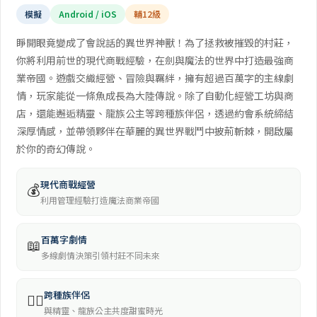
模擬
Android / iOS
輔12級
睜開眼竟變成了會說話的異世界神獸！為了拯救被摧毀的村莊，
你將利用前世的現代商戰經驗，在劍與魔法的世界中打造最強商
業帝國。遊戲交織經營、冒險與羈絆，擁有超過百萬字的主線劇
情，玩家能從一條魚成長為大陸傳說。除了自動化經營工坊與商
店，還能邂逅精靈、龍族公主等跨種族伴侶，透過約會系統締結
深厚情感，並帶領夥伴在華麗的異世界戰鬥中披荊斬棘，開啟屬
於你的奇幻傳說。
現代商戰經營
💰
利用管理經驗打造魔法商業帝國
百萬字劇情
📖
多線劇情決策引領村莊不同未來
跨種族伴侶
🧜‍♀️
與精靈、龍族公主共度甜蜜時光