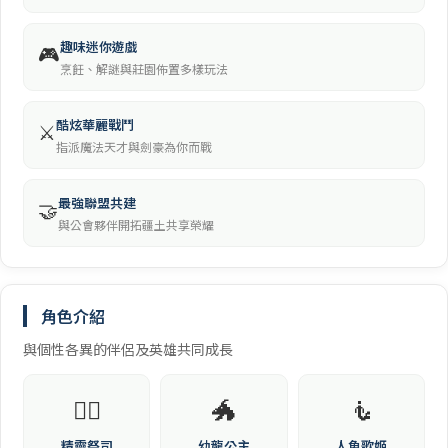
趣味迷你遊戲
🎮
烹飪、解謎與莊園佈置多樣玩法
酷炫華麗戰鬥
⚔️
指派魔法天才與劍豪為你而戰
最強聯盟共建
🤝
與公會夥伴開拓疆土共享榮耀
角色介紹
與個性各異的伴侶及英雄共同成長
🧝‍♀️
🐲
🧜
精靈祭司
幼龍公主
人魚歌姬