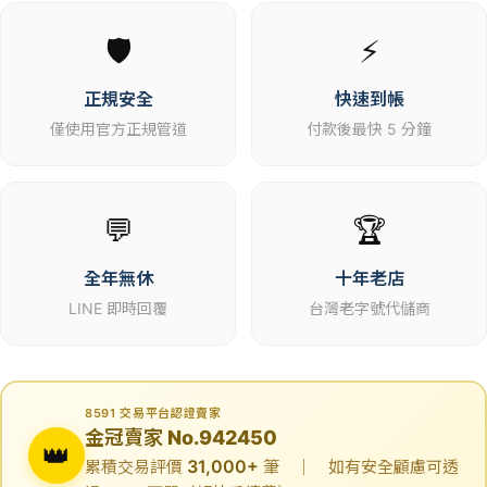
🛡️
⚡
正規安全
快速到帳
僅使用官方正規管道
付款後最快 5 分鐘
💬
🏆
全年無休
十年老店
LINE 即時回覆
台灣老字號代儲商
8591 交易平台認證賣家
金冠賣家 No.942450
👑
31,000+
累積交易評價
筆 ｜ 如有安全顧慮可透