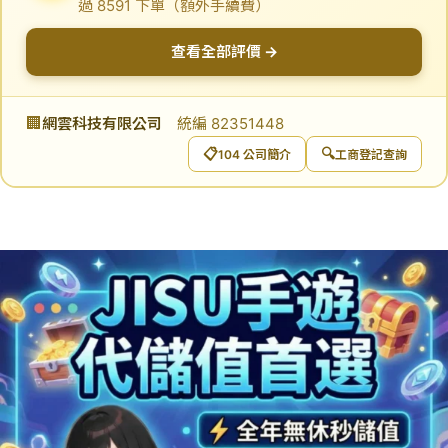
過 8591 下單（額外手續費）
查看全部評價 →
🏢
網雲科技有限公司
統編 82351448
📋
🔍
104 公司簡介
工商登記查詢