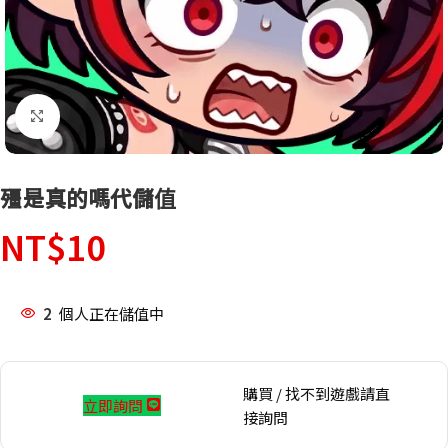
點擊放大
殭是真的嗎代儲值
NT$
10
2
個人正在儲值中
購買 / 找不到遊戲請直
立即詢問
接詢問