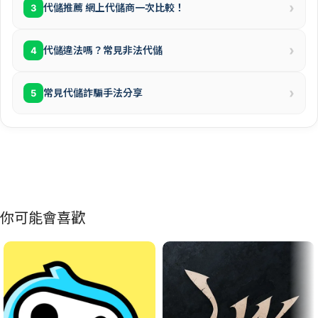
›
代儲推薦 網上代儲商一次比較！
3
›
代儲違法嗎？常見非法代儲
4
›
常見代儲詐騙手法分享
5
你可能會喜歡