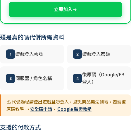
立即加入
殭是真的嗎代儲所需資料
遊戲登入帳號
遊戲登入密碼
1
2
復原碼（Google/FB
伺服器 / 角色名稱
3
4
登入）
⚠️ 代儲過程請
登出遊戲
且勿登入，避免商品無法到帳。如需復
原碼教學 →
安全碼申請
、
Google 驗證教學
支援的付款方式