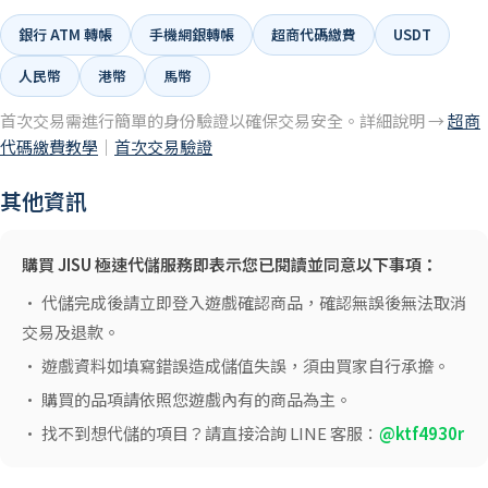
銀行 ATM 轉帳
手機網銀轉帳
超商代碼繳費
USDT
人民幣
港幣
馬幣
首次交易需進行簡單的身份驗證以確保交易安全。詳細說明 →
超商
代碼繳費教學
｜
首次交易驗證
其他資訊
購買 JISU 極速代儲服務即表示您已閱讀並同意以下事項：
• 代儲完成後請立即登入遊戲確認商品，確認無誤後無法取消
交易及退款。
• 遊戲資料如填寫錯誤造成儲值失誤，須由買家自行承擔。
• 購買的品項請依照您遊戲內有的商品為主。
• 找不到想代儲的項目？請直接洽詢 LINE 客服：
@ktf4930r