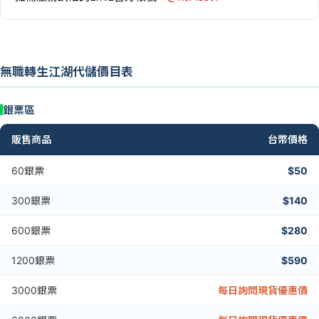
無職轉生江湖代儲價目表
銀票區
販售商品
台幣價格
60銀票
$50
300銀票
$140
600銀票
$280
1200銀票
$590
3000銀票
每日詢問現貨優惠價