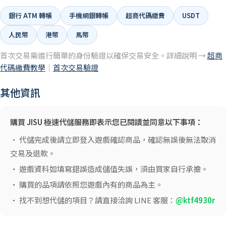
銀行 ATM 轉帳
手機網銀轉帳
超商代碼繳費
USDT
人民幣
港幣
馬幣
首次交易需進行簡單的身份驗證以確保交易安全。詳細說明 →
超商
代碼繳費教學
｜
首次交易驗證
其他資訊
購買 JISU 極速代儲服務即表示您已閱讀並同意以下事項：
• 代儲完成後請立即登入遊戲確認商品，確認無誤後無法取消
交易及退款。
• 遊戲資料如填寫錯誤造成儲值失誤，須由買家自行承擔。
• 購買的品項請依照您遊戲內有的商品為主。
• 找不到想代儲的項目？請直接洽詢 LINE 客服：
@ktf4930r