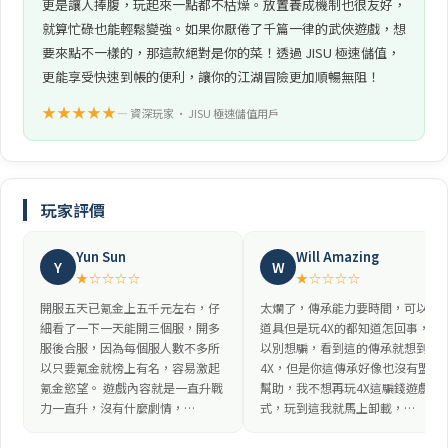
更是讓人捧腹，玩起來一點都不枯燥。放置養成機制也很友好，
就算忙碌也能輕鬆變強。如果你厭倦了千篇一律的武俠遊戲，想
要來點不一樣的，那這款絕對是你的菜！透過 JISU 極速儲值，
更能享受快速到帳的便利，讓你的江湖冒險更加順暢無阻！
★★★★★
— 資深玩家 • JISU 極速儲值用戶
玩家評價
Yun Sun
Will Amazing
Y
W
★☆☆☆☆
★☆☆☆☆
開服五天已氪金上五千元左右，仔
太爛了，傳承能力要時間，可以用
細看了一下一天能開三個服，開多
道具但是玩4X的都知道怎回事，所
服後合服，因為每個服人數不多所
以別想騙，看到這的傳承就想到
以只要氪金就榜上有名，容易激起
4X，但是你這傳承好像也沒有盟友
氪金慾望。 遊戲內容就是一直升戰
幫助，我不想再玩4X這騙錢遊戲模
力一直升，沒有什麼劇情，…
式，玩到這我就馬上卸載，…