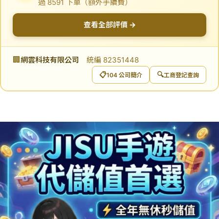
過 8591 下單（額外手續費）
查看全部評價 →
🏢
網雲科技有限公司
統編 82351448
📋
🔍
104 公司簡介
工商登記查詢