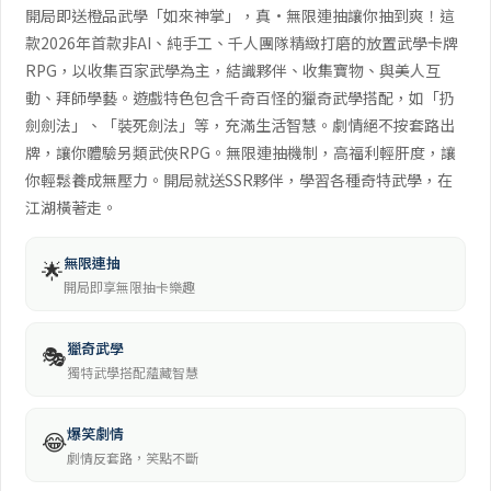
開局即送橙品武學「如來神掌」，真·無限連抽讓你抽到爽！這
款2026年首款非AI、純手工、千人團隊精緻打磨的放置武學卡牌
RPG，以收集百家武學為主，結識夥伴、收集寶物、與美人互
動、拜師學藝。遊戲特色包含千奇百怪的獵奇武學搭配，如「扔
劍劍法」、「裝死劍法」等，充滿生活智慧。劇情絕不按套路出
牌，讓你體驗另類武俠RPG。無限連抽機制，高福利輕肝度，讓
你輕鬆養成無壓力。開局就送SSR夥伴，學習各種奇特武學，在
江湖橫著走。
無限連抽
🌟
開局即享無限抽卡樂趣
獵奇武學
🎭
獨特武學搭配蘊藏智慧
爆笑劇情
😂
劇情反套路，笑點不斷