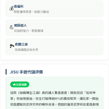
高福利
💰
輕鬆獲得資源，無壓力養成
開局超人
💪
初始即強力，輕鬆闖蕩
奇趣江湖
🏞️
探索廣闊武俠世界
JISU 手遊代儲評價
🎮 玩家推薦
這款《無職轉生江湖》真的讓人驚喜連連！開局就送「如來神
掌」和無限連抽，完全打破傳統RPG的養成框架，讓玩家一開始
就能體驗到武俠世界的暢快淋漓。遊戲的獵奇武學和反套路劇情