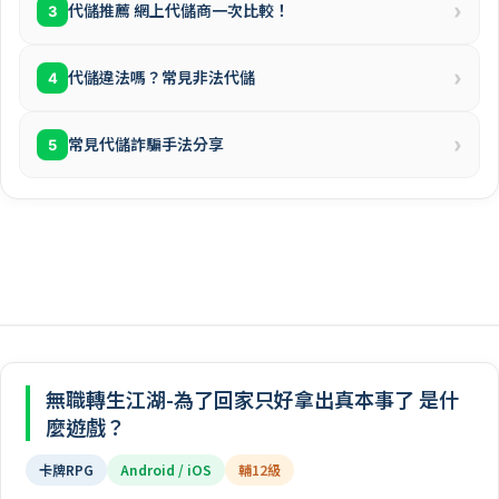
›
代儲推薦 網上代儲商一次比較！
3
›
代儲違法嗎？常見非法代儲
4
›
常見代儲詐騙手法分享
5
無職轉生江湖-為了回家只好拿出真本事了 是什
麼遊戲？
卡牌RPG
Android / iOS
輔12級