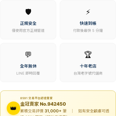
🛡️
⚡
正規安全
快速到帳
僅使用官方正規管道
付款後最快 5 分鐘
💬
🏆
全年無休
十年老店
LINE 即時回覆
台灣老字號代儲商
8591 交易平台認證賣家
金冠賣家 No.942450
👑
31,000+
累積交易評價
筆 ｜ 如有安全顧慮可透