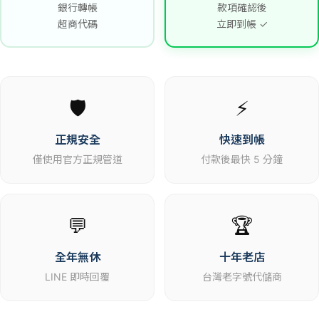
銀行轉帳
款項確認後
超商代碼
立即到帳 ✓
🛡️
⚡
正規安全
快速到帳
僅使用官方正規管道
付款後最快 5 分鐘
💬
🏆
全年無休
十年老店
LINE 即時回覆
台灣老字號代儲商