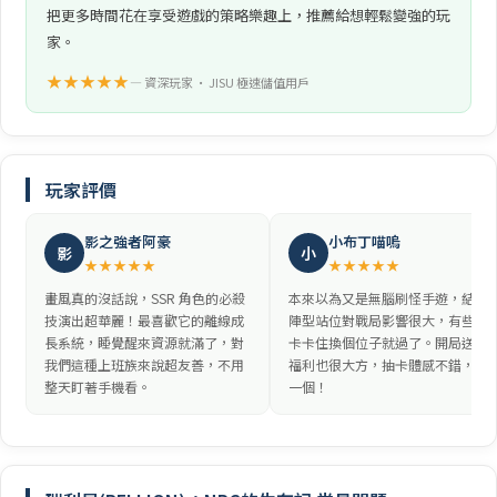
把更多時間花在享受遊戲的策略樂趣上，推薦給想輕鬆變強的玩
家。
★★★★★
— 資深玩家 • JISU 極速儲值用戶
玩家評價
影之強者阿豪
小布丁喵嗚
影
小
★★★★★
★★★★★
畫風真的沒話說，SSR 角色的必殺
本來以為又是無腦刷怪手遊，結果
技演出超華麗！最喜歡它的離線成
陣型站位對戰局影響很大，有些關
長系統，睡覺醒來資源就滿了，對
卡卡住換個位子就過了。開局送的
我們這種上班族來說超友善，不用
福利也很大方，抽卡體感不錯，推
整天盯著手機看。
一個！