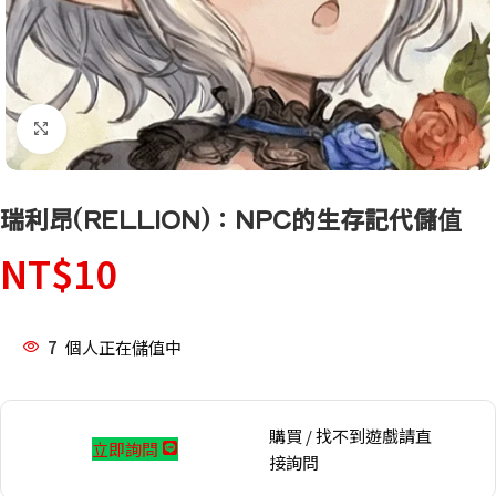
點擊放大
瑞利昂(RELLION)：NPC的生存記代儲值
NT$
10
7
個人正在儲值中
購買 / 找不到遊戲請直
立即詢問
接詢問