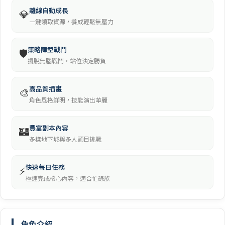
離線自動成長
💎
一鍵領取資源，養成輕鬆無壓力
策略陣型戰鬥
🛡️
擺脫無腦戰鬥，站位決定勝負
高品質插畫
🎨
角色風格鮮明，技能演出華麗
豐富副本內容
🏰
多樣地下城與多人頭目挑戰
快速每日任務
⚡
極速完成核心內容，適合忙碌族
角色介紹