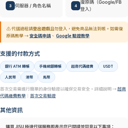
復原碼（Google/FB
伺服器 / 角色名稱
3
4
登入）
⚠️ 代儲過程請
登出遊戲
且勿登入，避免商品無法到帳。如需復
原碼教學 →
安全碼申請
、
Google 驗證教學
支援的付款方式
銀行 ATM 轉帳
手機網銀轉帳
超商代碼繳費
USDT
人民幣
港幣
馬幣
首次交易需進行簡單的身份驗證以確保交易安全。詳細說明 →
超商
代碼繳費教學
｜
首次交易驗證
其他資訊
購買 JISU 極速代儲服務即表示您已閱讀並同意以下事項：