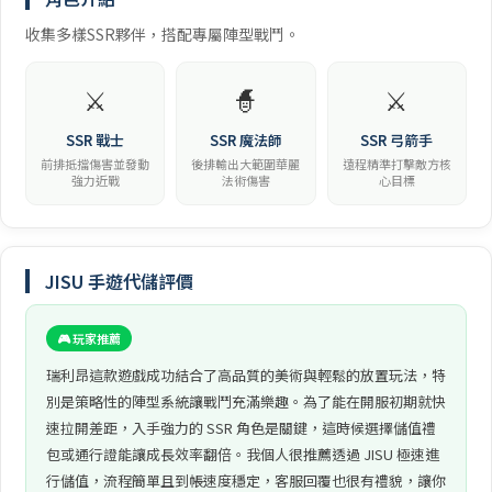
收集多樣SSR夥伴，搭配專屬陣型戰鬥。
⚔️
🧙
⚔️
SSR 戰士
SSR 魔法師
SSR 弓箭手
前排抵擋傷害並發動
後排輸出大範圍華麗
遠程精準打擊敵方核
強力近戰
法術傷害
心目標
JISU 手遊代儲評價
🎮 玩家推薦
瑞利昂這款遊戲成功結合了高品質的美術與輕鬆的放置玩法，特
別是策略性的陣型系統讓戰鬥充滿樂趣。為了能在開服初期就快
速拉開差距，入手強力的 SSR 角色是關鍵，這時候選擇儲值禮
包或通行證能讓成長效率翻倍。我個人很推薦透過 JISU 極速進
行儲值，流程簡單且到帳速度穩定，客服回覆也很有禮貌，讓你