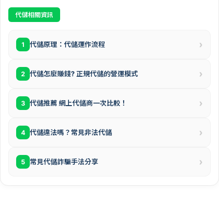
代儲相關資訊
›
代儲原理：代儲運作流程
1
›
代儲怎麼賺錢? 正規代儲的營運模式
2
›
代儲推薦 網上代儲商一次比較！
3
›
代儲違法嗎？常見非法代儲
4
›
常見代儲詐騙手法分享
5