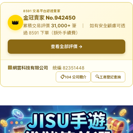
8591 交易平台認證賣家
金冠賣家 No.942450
👑
31,000+
累積交易評價
筆 ｜ 如有安全顧慮可透
過 8591 下單（額外手續費）
查看全部評價 →
🏢
網雲科技有限公司
統編 82351448
📋
🔍
104 公司簡介
工商登記查詢