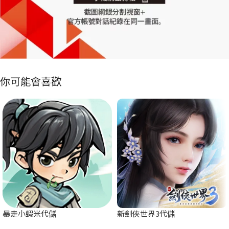
你可能會喜歡
暴走小蝦米代儲
新劍俠世界3代儲