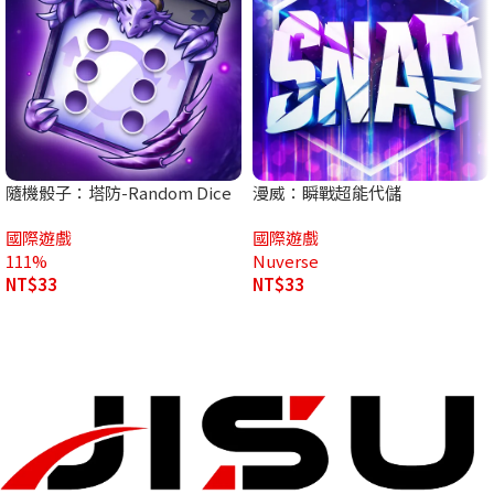
隨機骰子：塔防-Random Dice
漫威：瞬戰超能代儲
代儲
國際遊戲
國際遊戲
111%
Nuverse
NT$
33
NT$
33