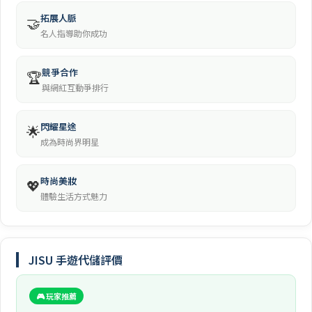
拓展人脈
🤝
名人指導助你成功
競爭合作
🏆
與網紅互動爭排行
閃耀星途
🌟
成為時尚界明星
時尚美妝
💖
體驗生活方式魅力
JISU 手遊代儲評價
🎮 玩家推薦