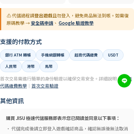
⚠️ 代儲過程請
登出遊戲
且勿登入，避免商品無法到帳。如需復
原碼教學 →
安全碼申請
、
Google 驗證教學
支援的付款方式
銀行 ATM 轉帳
手機網銀轉帳
超商代碼繳費
USDT
人民幣
港幣
馬幣
首次交易需進行簡單的身份驗證以確保交易安全。詳細說明 →
超商
代碼繳費教學
｜
首次交易驗證
其他資訊
購買 JISU 極速代儲服務即表示您已閱讀並同意以下事項：
• 代儲完成後請立即登入遊戲確認商品，確認無誤後無法取消