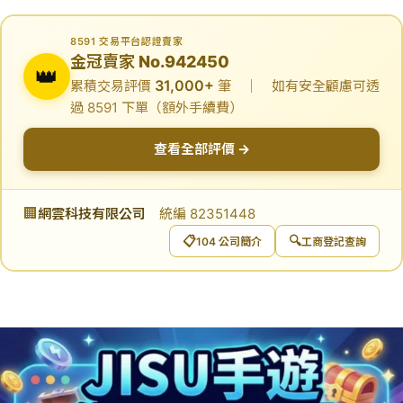
8591 交易平台認證賣家
金冠賣家 No.942450
👑
31,000+
累積交易評價
筆 ｜ 如有安全顧慮可透
過 8591 下單（額外手續費）
查看全部評價 →
🏢
網雲科技有限公司
統編 82351448
📋
🔍
104 公司簡介
工商登記查詢