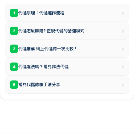
›
代儲原理：代儲運作流程
1
›
代儲怎麼賺錢? 正規代儲的營運模式
2
›
代儲推薦 網上代儲商一次比較！
3
›
代儲違法嗎？常見非法代儲
4
›
常見代儲詐騙手法分享
5