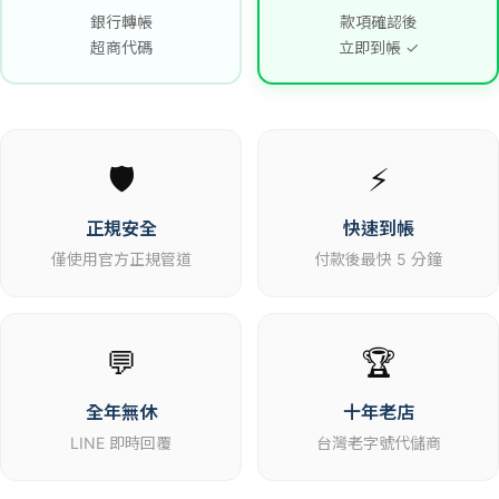
銀行轉帳
款項確認後
超商代碼
立即到帳 ✓
🛡️
⚡
正規安全
快速到帳
僅使用官方正規管道
付款後最快 5 分鐘
💬
🏆
全年無休
十年老店
LINE 即時回覆
台灣老字號代儲商