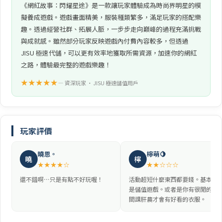
《網紅故事：閃耀星途》是一款讓玩家體驗成為時尚界明星的模
擬養成遊戲。遊戲畫面精美，服裝種類繁多，滿足玩家的搭配樂
趣。透過經營社群、拓展人脈，一步步走向巔峰的過程充滿挑戰
與成就感。雖然部分玩家反映遊戲內付費內容較多，但透過
JISU 極速代儲，可以更有效率地獲取所需資源，加速你的網紅
之路，體驗最完整的遊戲樂趣！
★★★★★
— 資深玩家 • JISU 極速儲值用戶
玩家評價
曉恩。
檸萌🍋
曉
檸
★★★★☆
★★☆☆☆
還不錯啊⋯只是有點不好玩喔！
活動超短什麼東西都要錢。基本上
是儲值遊戲。或者是你有很閒的時
間課肝農才會有好看的衣服。