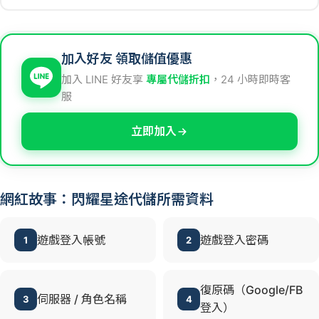
加入好友 領取儲值優惠
加入 LINE 好友享
專屬代儲折扣
，24 小時即時客
服
立即加入
網紅故事：閃耀星途代儲所需資料
遊戲登入帳號
遊戲登入密碼
1
2
復原碼（Google/FB
伺服器 / 角色名稱
3
4
登入）