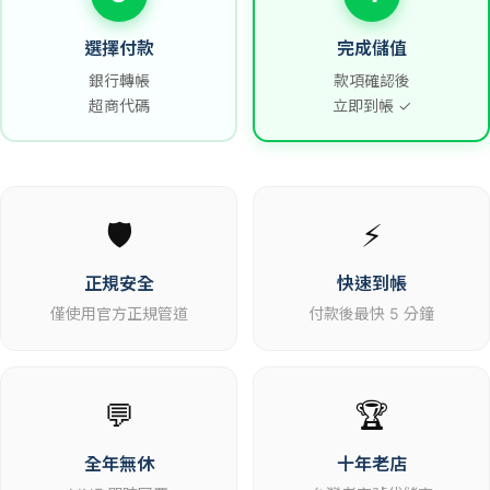
選擇付款
完成儲值
銀行轉帳
款項確認後
超商代碼
立即到帳 ✓
🛡️
⚡
正規安全
快速到帳
僅使用官方正規管道
付款後最快 5 分鐘
💬
🏆
全年無休
十年老店