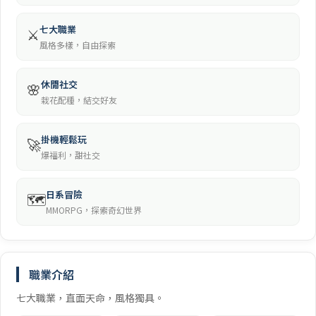
七大職業
⚔️
風格多樣，自由探索
休閒社交
🌸
栽花配種，結交好友
掛機輕鬆玩
🚀
爆福利，甜社交
日系冒險
🗺️
MMORPG，探索奇幻世界
職業介紹
七大職業，直面天命，風格獨具。