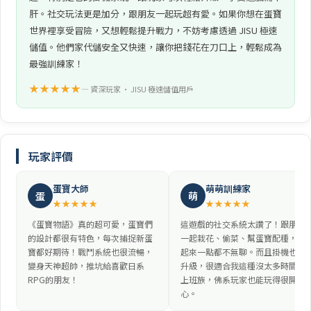
肝。社交玩法更是加分，跟朋友一起玩超有愛。如果你想在蛋寶
世界裡享受冒險，又想輕鬆提升戰力，不妨考慮透過 JISU 極速
儲值。他們家代儲安全又快速，讓你把錢花在刀口上，輕鬆成為
最強訓練家！
★★★★★
— 資深玩家 • JISU 極速儲值用戶
玩家評價
蛋寶大師
萌萌訓練家
蛋
萌
★★★★★
★★★★★
《蛋寶物語》真的超可愛，蛋寶們
這遊戲的社交系統太讚了！跟朋友
的設計都很有特色，每次捕捉新蛋
一起栽花、偷菜、幫蛋寶配種，玩
寶都好期待！戰鬥系統也很流暢，
起來一點都不無聊。而且掛機也能
變身天神超帥，推坑給喜歡日系
升級，很適合我這種沒太多時間的
RPG的朋友！
上班族，佛系玩家也能玩得很開
心。