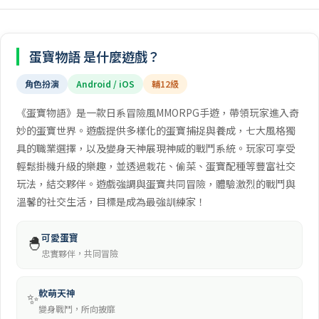
蛋寶物語 是什麼遊戲？
角色扮演
Android / iOS
輔12級
《蛋寶物語》是一款日系冒險風MMORPG手遊，帶領玩家進入奇
妙的蛋寶世界。遊戲提供多樣化的蛋寶捕捉與養成，七大風格獨
具的職業選擇，以及變身天神展現神威的戰鬥系統。玩家可享受
輕鬆掛機升級的樂趣，並透過栽花、偷菜、蛋寶配種等豐富社交
玩法，結交夥伴。遊戲強調與蛋寶共同冒險，體驗激烈的戰鬥與
溫馨的社交生活，目標是成為最強訓練家！
可愛蛋寶
🐣
忠實夥伴，共同冒險
軟萌天神
✨
變身戰鬥，所向披靡