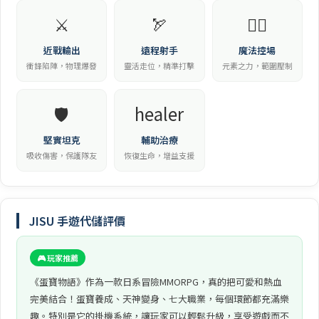
⚔️
🏹
🧙‍♀️
近戰輸出
遠程射手
魔法控場
衝鋒陷陣，物理爆發
靈活走位，精準打擊
元素之力，範圍壓制
🛡️
healer
堅實坦克
輔助治療
吸收傷害，保護隊友
恢復生命，增益支援
JISU 手遊代儲評價
🎮 玩家推薦
《蛋寶物語》作為一款日系冒險MMORPG，真的把可愛和熱血
完美結合！蛋寶養成、天神變身、七大職業，每個環節都充滿樂
趣。特別是它的掛機系統，讓玩家可以輕鬆升級，享受遊戲而不