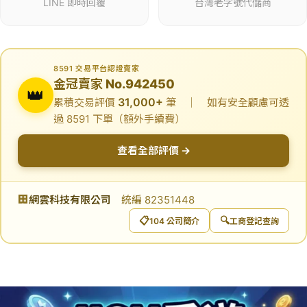
LINE 即時回覆
台灣老字號代儲商
8591 交易平台認證賣家
金冠賣家 No.942450
👑
31,000+
累積交易評價
筆 ｜ 如有安全顧慮可透
過 8591 下單（額外手續費）
查看全部評價 →
🏢
網雲科技有限公司
統編 82351448
📋
🔍
104 公司簡介
工商登記查詢