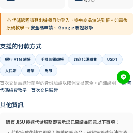
登入）
⚠️ 代儲過程請
登出遊戲
且勿登入，避免商品無法到帳。如需復
原碼教學 →
安全碼申請
、
Google 驗證教學
支援的付款方式
銀行 ATM 轉帳
手機網銀轉帳
超商代碼繳費
USDT
人民幣
港幣
馬幣
首次交易需進行簡單的身份驗證以確保交易安全。詳細說明 →
超商
代碼繳費教學
｜
首次交易驗證
其他資訊
購買 JISU 極速代儲服務即表示您已閱讀並同意以下事項：
• 代儲完成後請立即登入遊戲確認商品，確認無誤後無法取消