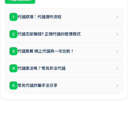
›
代儲原理：代儲運作流程
1
›
代儲怎麼賺錢? 正規代儲的營運模式
2
›
代儲推薦 網上代儲商一次比較！
3
›
代儲違法嗎？常見非法代儲
4
›
常見代儲詐騙手法分享
5