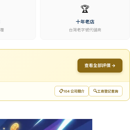
🏆
休
十年老店
回覆
台灣老字號代儲商
查看全部評價 →
📋
🔍
104 公司簡介
工商登記查詢