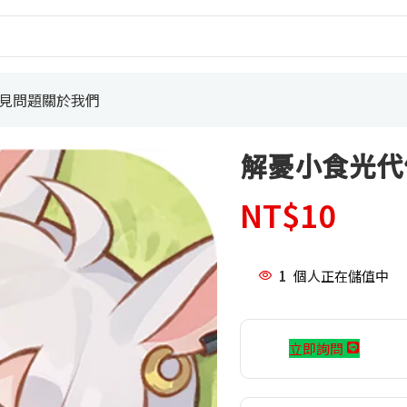
見問題
關於我們
解憂小食光代
NT$
10
1
個人正在儲值中
立即詢問