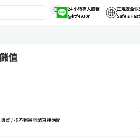
24 小時專人服務
正規安全快
@ktf4930r
Safe & Fas
儲值
購買 / 找不到遊戲請直接詢問