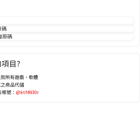
份碼
 復原碼
項目?
上架所有遊戲、軟體
趣之商品代儲
方帳號：
@ktf4930r