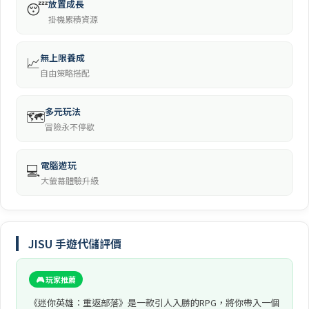
放置成長
😴
掛機累積資源
無上限養成
📈
自由策略搭配
多元玩法
🗺️
冒險永不停歇
電腦遊玩
💻
大螢幕體驗升級
JISU 手遊代儲評價
🎮 玩家推薦
《迷你英雄：重返部落》是一款引人入勝的RPG，將你帶入一個