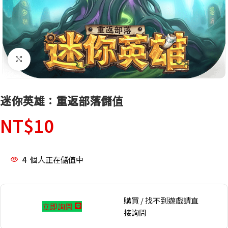
點擊放大
迷你英雄：重返部落儲值
NT$
10
4
個人正在儲值中
購買 / 找不到遊戲請直
立即詢問
接詢問