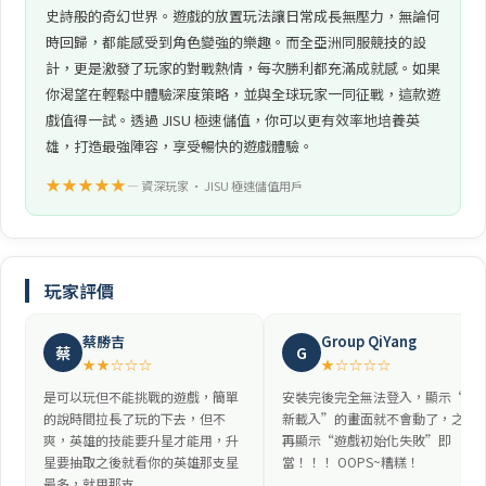
史詩般的奇幻世界。遊戲的放置玩法讓日常成長無壓力，無論何
時回歸，都能感受到角色變強的樂趣。而全亞洲同服競技的設
計，更是激發了玩家的對戰熱情，每次勝利都充滿成就感。如果
你渴望在輕鬆中體驗深度策略，並與全球玩家一同征戰，這款遊
戲值得一試。透過 JISU 極速儲值，你可以更有效率地培養英
雄，打造最強陣容，享受暢快的遊戲體驗。
★★★★★
— 資深玩家 • JISU 極速儲值用戶
玩家評價
蔡勝吉
Group QiYang
蔡
G
★★☆☆☆
★☆☆☆☆
是可以玩但不能挑戰的遊戲，簡單
安裝完後完全無法登入，顯示“重
的說時間拉長了玩的下去，但不
新載入”的畫面就不會動了，之後
爽，英雄的技能要升星才能用，升
再顯示“遊戲初始化失敗”即
星要抽取之後就看你的英雄那支星
當！！！ OOPS~糟糕！
最多，就用那支