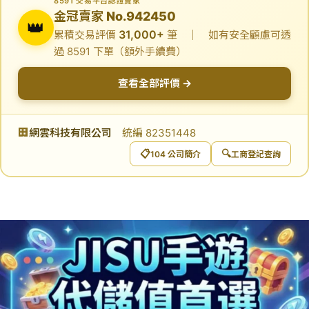
8591 交易平台認證賣家
金冠賣家 No.942450
👑
31,000+
累積交易評價
筆 ｜ 如有安全顧慮可透
過 8591 下單（額外手續費）
查看全部評價 →
🏢
網雲科技有限公司
統編 82351448
📋
🔍
104 公司簡介
工商登記查詢