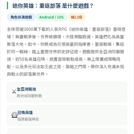
迷你英雄：重返部落 是什麼遊戲？
角色扮演遊戲
Android / iOS
輔12級
全球突破3000萬下載的人氣RPG《迷你英雄：重返部落》重磅登
場！無盡戰爭後，世界樹崩壞，大陸瀕臨毀滅，英雄們化為英靈
散落大地。如今，你將成為引領英靈的指揮者，重返戰場，集結
於同一戰線，踏上重塑世界的史詩征途。遊戲提供全亞洲同服競
技、近50名英雄召喚、放置冒險輕鬆成長、無上限養成策略搭
配，以及多元玩法如王座之塔、黑暗之門等，帶你深入充滿未知
與戰火的部落異世界。
全亞洲競技
⚔️
跨地域同服對戰
召喚英雄
🦸
組建最強陣容