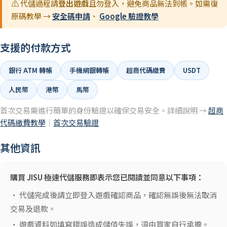
⚠️ 代儲過程請
登出遊戲
且勿登入，避免商品無法到帳。如需復
原碼教學 →
安全碼申請
、
Google 驗證教學
支援的付款方式
銀行 ATM 轉帳
手機網銀轉帳
超商代碼繳費
USDT
人民幣
港幣
馬幣
首次交易需進行簡單的身份驗證以確保交易安全。詳細說明 →
超商
代碼繳費教學
｜
首次交易驗證
其他資訊
購買 JISU 極速代儲服務即表示您已閱讀並同意以下事項：
• 代儲完成後請立即登入遊戲確認商品，確認無誤後無法取消
交易及退款。
• 遊戲資料如填寫錯誤造成儲值失誤，須由買家自行承擔。