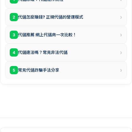
›
代儲怎麼賺錢? 正規代儲的營運模式
2
›
代儲推薦 網上代儲商一次比較！
3
›
代儲違法嗎？常見非法代儲
4
›
常見代儲詐騙手法分享
5