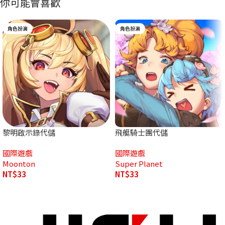
你可能會喜歡
角色扮演
角色扮演
黎明啟示錄代儲
飛艇騎士團代儲
國際遊戲
國際遊戲
Moonton
Super Planet
NT$
33
NT$
33