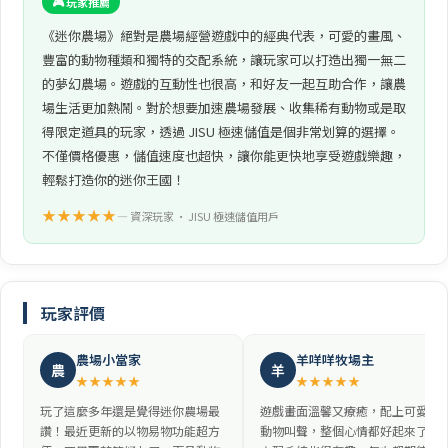
🎮 玩家推薦
《迷你農場》絕對是農場經營遊戲中的經典代表，可愛的畫風、
豐富的動物種類和獨特的交配系統，讓玩家可以打造出獨一無二
的夢幻農場。遊戲的互動性也很高，和好友一起互助合作，讓農
場生活更加熱鬧。對於想要加速農場發展、收集稀有動物或是取
得限定道具的玩家，透過 JISU 極速儲值是個非常划算的選擇。
不僅價格優惠，儲值速度也超快，讓你能更快地享受遊戲樂趣，
輕鬆打造你的迷你王國！
★★★★★
— 資深玩家 • JISU 極速儲值用戶
玩家評價
農場小當家
羊咩咩牧場主
農
羊
★★★★★
★★★★★
玩了這麼多年還是覺得迷你農場最
遊戲畫面溫馨又療癒，配上可愛的
讚！最近更新的以物易物功能超方
動物叫聲，整個心情都好起來了。