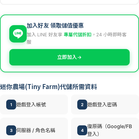
加入好友 領取儲值優惠
加入 LINE 好友享
專屬代儲折扣
，24 小時即時客
服
立即加入
迷你農場(Tiny Farm)代儲所需資料
遊戲登入帳號
遊戲登入密碼
1
2
復原碼（Google/FB
伺服器 / 角色名稱
3
4
登入）