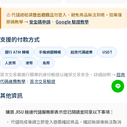
⚠️ 代儲過程請
登出遊戲
且勿登入，避免商品無法到帳。如需復
原碼教學 →
安全碼申請
、
Google 驗證教學
支援的付款方式
銀行 ATM 轉帳
手機網銀轉帳
超商代碼繳費
USDT
人民幣
港幣
馬幣
首次交易需進行簡單的身份驗證以確保交易安全。詳細說明 →
超商
代碼繳費教學
｜
首次交易驗證
其他資訊
購買 JISU 極速代儲服務即表示您已閱讀並同意以下事項：
• 代儲完成後請立即登入遊戲確認商品，確認無誤後無法取消