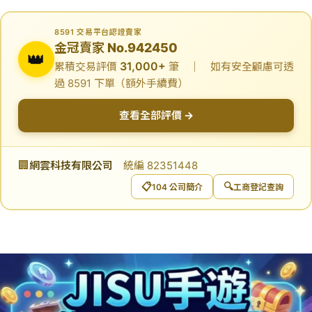
8591 交易平台認證賣家
金冠賣家 No.942450
👑
31,000+
累積交易評價
筆 ｜ 如有安全顧慮可透
過 8591 下單（額外手續費）
查看全部評價 →
🏢
網雲科技有限公司
統編 82351448
📋
🔍
104 公司簡介
工商登記查詢