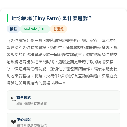
迷你農場(Tiny Farm) 是什麼遊戲？
模擬
Android / iOS
普遍級
《迷你農場》是一款可愛的農場經營遊戲，讓玩家在手掌心中打
造專屬的迷你動物農場。遊戲中不僅能體驗悠閒的農家樂趣，與
會說話的動物和農場家族一同經歷有趣故事，還能透過獨特的交
配系統培育出多種神祕動物。遊戲近期更新增了以物易物交換
所、快速跳轉任務功能，並優化了禮包商店操作，讓玩家能更便
利地享受種植、養殖、交易作物和與好友互動的樂趣，沉浸在充
滿夢幻與現實結合的農場世界中。
故事模式
🐑
與動物體驗有趣故事
愛心交配
❤️
獨特系統培育新動物