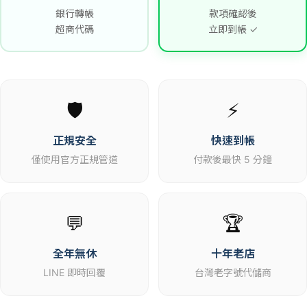
銀行轉帳
款項確認後
超商代碼
立即到帳 ✓
🛡️
⚡
正規安全
快速到帳
僅使用官方正規管道
付款後最快 5 分鐘
💬
🏆
全年無休
十年老店
LINE 即時回覆
台灣老字號代儲商