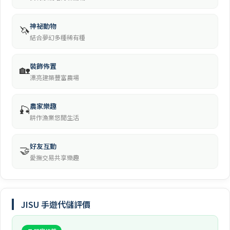
神祕動物
🦄
結合夢幻多種稀有種
裝飾佈置
🏡
漂亮建築豐富農場
農家樂趣
🎣
耕作漁業悠閒生活
好友互動
🤝
愛撫交易共享樂趣
JISU 手遊代儲評價