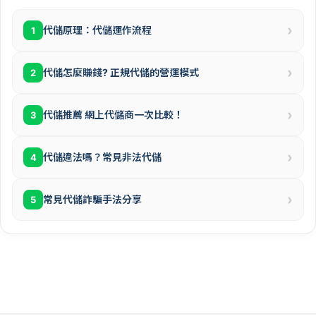
›
代儲原理：代儲運作流程
1
›
代儲怎麼賺錢? 正規代儲的營運模式
2
›
代儲推薦 網上代儲商一次比較！
3
›
代儲違法嗎？常見非法代儲
4
›
常見代儲詐騙手法分享
5