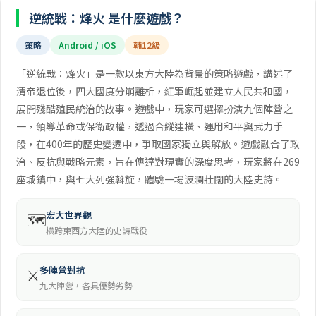
逆統戰：烽火 是什麼遊戲？
策略
Android / iOS
輔12級
「逆統戰：烽火」是一款以東方大陸為背景的策略遊戲，講述了
清帝退位後，四大國度分崩離析，紅軍崛起並建立人民共和國，
展開殘酷殖民統治的故事。遊戲中，玩家可選擇扮演九個陣營之
一，領導革命或保衛政權，透過合縱連橫、運用和平與武力手
段，在400年的歷史變遷中，爭取國家獨立與解放。遊戲融合了政
治、反抗與戰略元素，旨在傳達對現實的深度思考，玩家將在269
座城鎮中，與七大列強斡旋，體驗一場波瀾壯闊的大陸史詩。
宏大世界觀
🗺️
橫跨東西方大陸的史詩戰役
多陣營對抗
⚔️
九大陣營，各具優勢劣勢