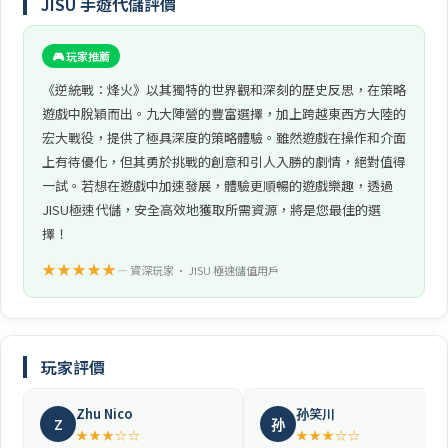
JISU 手遊代儲評價
🎮 玩家推薦
《逆統戰：烽火》以其獨特的世界觀和深刻的歷史反思，在策略
遊戲中脫穎而出。九大陣營的豐富選擇，加上跨越東西方大陸的
宏大戰役，提供了極具深度的策略體驗。雖然遊戲在操作和介面
上有待優化，但其勇於挑戰的創意和引人入勝的劇情，絕對值得
一試。若想在遊戲中加速發展，體驗更順暢的遊戲樂趣，透過
JISU極速代儲，安全高效地獲取所需資源，將是您最佳的選
擇！
★★★★★
— 資深玩家 • JISU 極速儲值用戶
玩家評價
Zhu Nico
孙笑川
Z
孙
★★★☆☆
★★★☆☆