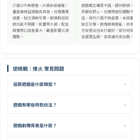
介面UI不夠便捷，升級系統複雜，
遊戲概念構思不錯，題材新穎，世
畫面擁擠且網路負荷高。任務選擇
界觀有野心。但實際遊玩體驗不
詭異，缺乏清晰引導。劇情對話紀
佳，操作介面不夠直覺，系統繁瑣
錄功能不明顯，影響帶入感。配音
缺乏引導。劇情節奏散亂，許多地
與實際口音差異大，嚴重影響沉浸
方有想法但未打磨好。部分地區設
體驗。
定處理生硬，容易讓玩家出戲。
逆統戰：烽火 常見問題
這款遊戲是什麼類型？
遊戲有哪些特色玩法？
遊戲劇情背景是什麼？