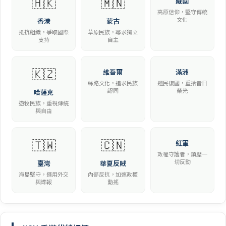
🇭🇰
🇲🇳
藏國
高原信仰，堅守傳統
文化
香港
蒙古
抵抗組織，爭取國際
草原民族，尋求獨立
支持
自主
🇰🇿
維吾爾
滿洲
絲路文化，追求民族
遺民復國，重拾昔日
認同
榮光
哈薩克
遊牧民族，重視傳統
與自由
🇹🇼
🇨🇳
紅軍
政權守護者，鎮壓一
切反動
臺灣
華夏反賊
海島堅守，運用外交
內部反抗，加速政權
與諜報
動搖