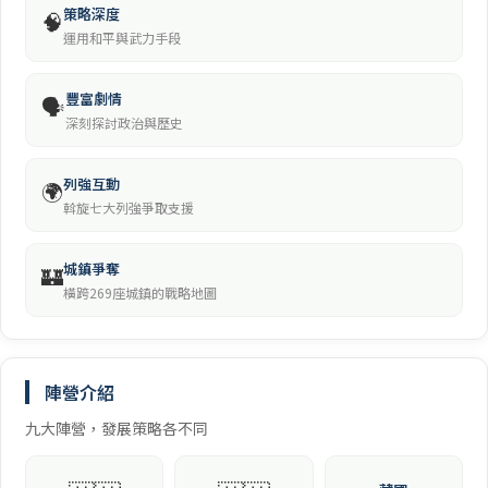
策略深度
🧠
運用和平與武力手段
豐富劇情
🗣️
深刻探討政治與歷史
列強互動
🌍
斡旋七大列強爭取支援
城鎮爭奪
🏰
橫跨269座城鎮的戰略地圖
陣營介紹
九大陣營，發展策略各不同