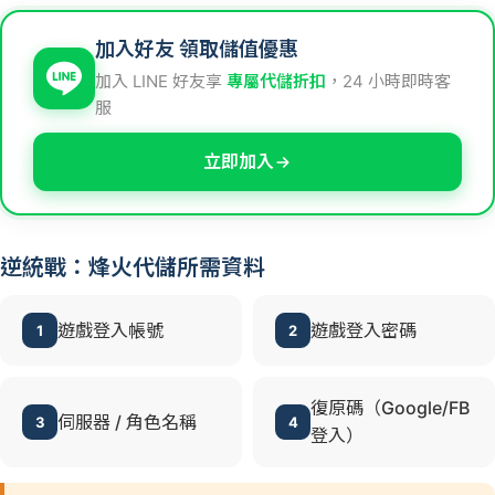
加入好友 領取儲值優惠
加入 LINE 好友享
專屬代儲折扣
，24 小時即時客
服
立即加入
逆統戰：烽火代儲所需資料
遊戲登入帳號
遊戲登入密碼
1
2
復原碼（Google/FB
伺服器 / 角色名稱
3
4
登入）