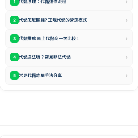
›
代儲原理：代儲運作流程
1
›
代儲怎麼賺錢? 正規代儲的營運模式
2
›
代儲推薦 網上代儲商一次比較！
3
›
代儲違法嗎？常見非法代儲
4
›
常見代儲詐騙手法分享
5