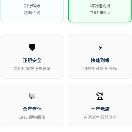
銀行轉帳
款項確認後
超商代碼
立即到帳 ✓
🛡️
⚡
正規安全
快速到帳
僅使用官方正規管道
付款後最快 5 分鐘
💬
🏆
全年無休
十年老店
LINE 即時回覆
台灣老字號代儲商