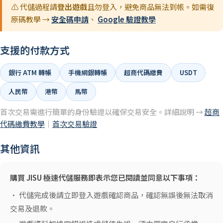
⚠️ 代儲過程請
登出遊戲
且勿登入，避免商品無法到帳。如需復
原碼教學 →
安全碼申請
、
Google 驗證教學
支援的付款方式
銀行 ATM 轉帳
手機網銀轉帳
超商代碼繳費
USDT
人民幣
港幣
馬幣
首次交易需進行簡單的身份驗證以確保交易安全。詳細說明 →
超商
代碼繳費教學
｜
首次交易驗證
其他資訊
購買 JISU 極速代儲服務即表示您已閱讀並同意以下事項：
• 代儲完成後請立即登入遊戲確認商品，確認無誤後無法取消
交易及退款。