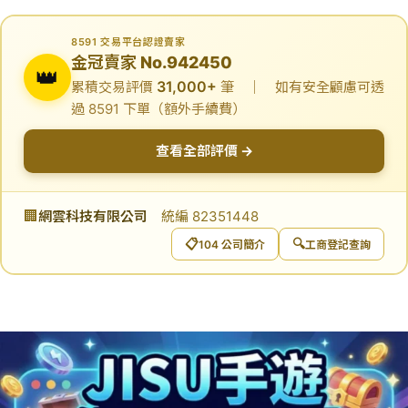
8591 交易平台認證賣家
金冠賣家 No.942450
👑
31,000+
累積交易評價
筆 ｜ 如有安全顧慮可透
過 8591 下單（額外手續費）
查看全部評價 →
🏢
網雲科技有限公司
統編 82351448
📋
🔍
104 公司簡介
工商登記查詢