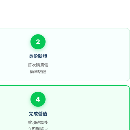
2
身份驗證
首次購買需
簡單驗證
4
完成儲值
款項確認後
立即到帳 ✓