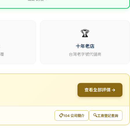
🏆
休
十年老店
回覆
台灣老字號代儲商
查看全部評價 →
📋
🔍
104 公司簡介
工商登記查詢