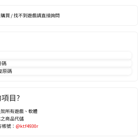
購買 / 找不到遊戲請直接詢問
份碼
 復原碼
項目?
上架所有遊戲、軟體
趣之商品代儲
方帳號：
@ktf4930r