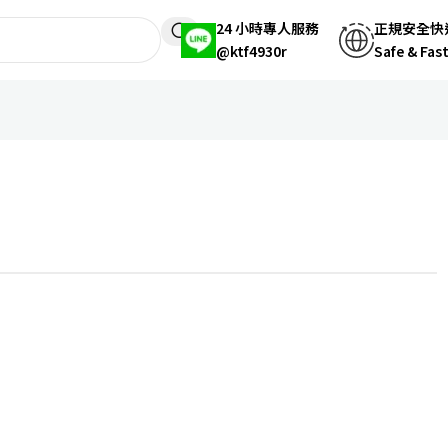
24 小時專人服務
正規安全快
@ktf4930r
Safe & Fas