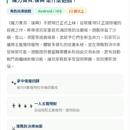
角色扮演遊戲
Android / iOS
12 歲以上
《魔力寶貝：復興》手遊現已正式上線！這款獲得SE正版授權的
經典之作，將帶領玩家重返充滿回憶的法蘭城。遊戲保留了沙
廟、雪山、洞窟等經典場景，並賦予它們全新生命力。玩家可以
攜帶五隻獨特寵物，體驗多樣化的培養系統，並在策略對決中享
受無限可能。遊戲提供豐富職業體系和自由交易系統，更有自動
戰鬥與離線掛機功能，讓玩家輕鬆享受冒險樂趣，告別爆肝煩
惱。
夢中情寵回歸
🐾
逾500隻寵物任你捕捉養成
一人五寵隨配
👨‍👩‍👧‍👦
自由搭配五隻寵物，寵物自由
策略對決樂無窮
⚔️