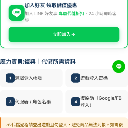
加入好友 領取儲值優惠
加入 LINE 好友享
專屬代儲折扣
，24 小時即時客
服
立即加入
魔力寶貝:復興｜代儲所需資料
遊戲登入帳號
遊戲登入密碼
1
2
復原碼（Google/FB
伺服器 / 角色名稱
3
4
登入）
⚠️ 代儲過程請
登出遊戲
且勿登入，避免商品無法到帳。如需復