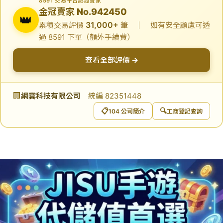
8591 交易平台認證賣家
金冠賣家 No.942450
👑
31,000+
累積交易評價
筆 ｜ 如有安全顧慮可透
過 8591 下單（額外手續費）
查看全部評價 →
🏢
網雲科技有限公司
統編 82351448
📋
🔍
104 公司簡介
工商登記查詢