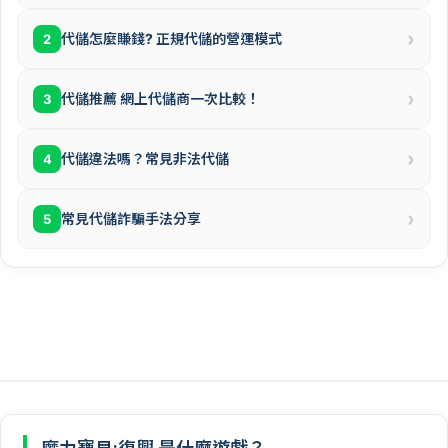
›
代儲怎麼賺錢? 正規代儲的營運模式
2
›
代儲推薦 網上代儲商一次比較！
3
›
代儲違法嗎？常見非法代儲
4
›
常見代儲詐騙手法分享
5
魔力寶貝:復興 是什麼遊戲？