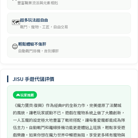
豐富職業流派與元素相剋
超多玩法超自由
🗺️
戰鬥、寵物、工匠，自由交易
輕鬆體驗不傷肝
😌
自動戰鬥掛機，告別爆肝
JISU 手遊代儲評價
🎮 玩家推薦
《魔力寶貝:復興》作為經典IP的全新力作，完美還原了法蘭城
的風貌，讓老玩家感動不已。遊戲在寵物系統上做了大膽創新，
一人五寵的設定極大地豐富了戰術搭配，讓每隻愛寵都能成為隊
伍主力。自動戰鬥和離線掛機功能更是體貼上班族，輕鬆享受遊
戲樂趣。如果你想在魔力世界中暢遊無阻，享受更多稀有寵物與