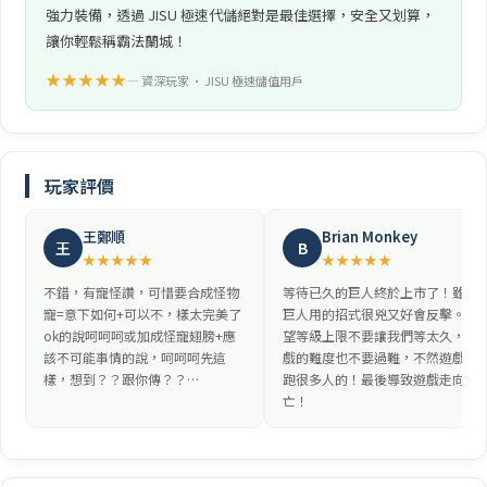
強力裝備，透過 JISU 極速代儲絕對是最佳選擇，安全又划算，
讓你輕鬆稱霸法蘭城！
★★★★★
— 資深玩家 • JISU 極速儲值用戶
玩家評價
王鄭順
Brian Monkey
王
B
★★★★★
★★★★★
不錯，有寵怪讚，可惜要合成怪物
等待已久的巨人終於上市了！雖然
寵=意下如何+可以不，樣太完美了
巨人用的招式很兇又好會反擊。希
ok的說呵呵呵或加成怪寵翅膀+應
望等級上限不要讓我們等太久，遊
該不可能事情的說，呵呵呵先這
戲的難度也不要過難，不然遊戲會
樣，想到？？跟你傳？？…
跑很多人的！最後導致遊戲走向滅
亡！