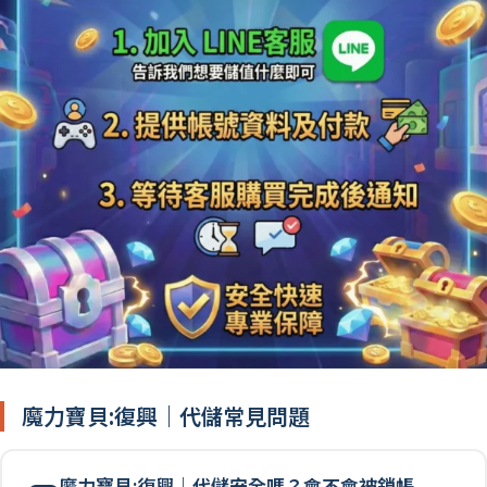
魔力寶貝:復興｜代儲常見問題
魔力寶貝:復興｜代儲安全嗎？會不會被鎖帳