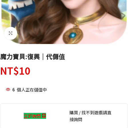
點擊放大
魔力寶貝:復興｜代儲值
NT$
10
6
個人正在儲值中
購買 / 找不到遊戲請直
立即詢問
接詢問