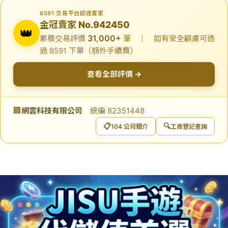
8591 交易平台認證賣家
金冠賣家 No.942450
👑
31,000+
累積交易評價
筆 ｜ 如有安全顧慮可透
過 8591 下單（額外手續費）
查看全部評價 →
🏢
網雲科技有限公司
統編 82351448
📋
🔍
104 公司簡介
工商登記查詢