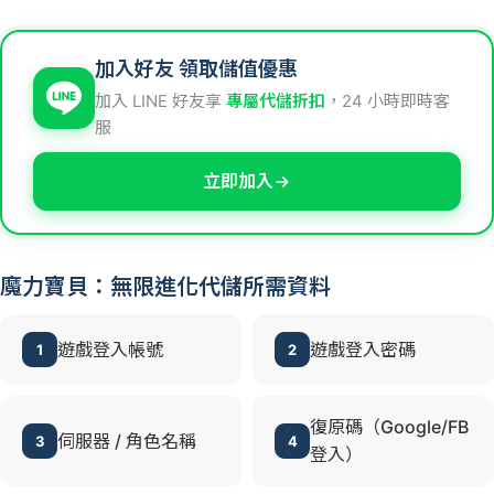
加入好友 領取儲值優惠
加入 LINE 好友享
專屬代儲折扣
，24 小時即時客
服
立即加入
魔力寶貝：無限進化代儲所需資料
遊戲登入帳號
遊戲登入密碼
1
2
復原碼（Google/FB
伺服器 / 角色名稱
3
4
登入）