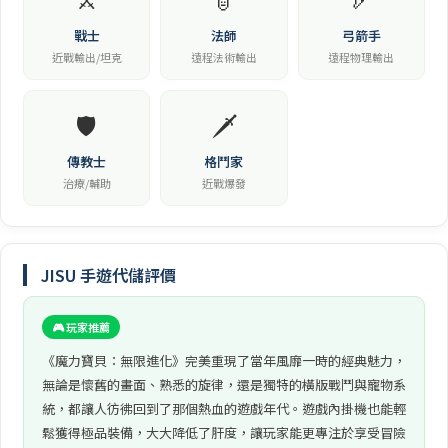
戰士
法師
弓箭手
近戰輸出/坦克
遠程法術輸出
遠程物理輸出
🛡️
🗡️
傳教士
格鬥家
治療/輔助
近戰爆發
JISU 手遊代儲評價
🎮 玩家推薦
《魔力寶貝：無限進化》完美重現了當年風靡一時的經典魅力，
無論是懷舊的畫面、熟悉的旋律，還是獨特的橫版戰鬥與寵物系
統，都讓人彷彿回到了那個熱血的遊戲年代。遊戲內掛機也能輕
鬆獲得極品裝備，大大降低了肝度，讓玩家能更專注於享受冒險