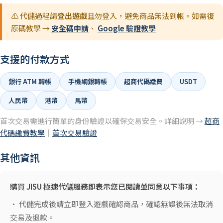
⚠️ 代儲過程請
登出遊戲
且勿登入，避免商品無法到帳。如需復
原碼教學 →
安全碼申請
、
Google 驗證教學
支援的付款方式
銀行 ATM 轉帳
手機網銀轉帳
超商代碼繳費
USDT
人民幣
港幣
馬幣
首次交易需進行簡單的身份驗證以確保交易安全。詳細說明 →
超商
代碼繳費教學
｜
首次交易驗證
其他資訊
購買 JISU 極速代儲服務即表示您已閱讀並同意以下事項：
• 代儲完成後請立即登入遊戲確認商品，確認無誤後無法取消
交易及退款。