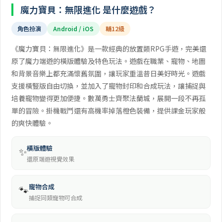
魔力寶貝：無限進化 是什麼遊戲？
角色扮演
Android / iOS
輔12級
《魔力寶貝：無限進化》是一款經典的放置類RPG手遊，完美還
原了魔力端遊的橫版體驗及特色玩法。遊戲在職業、寵物、地圖
和背景音樂上都充滿懷舊氛圍，讓玩家重溫昔日美好時光。遊戲
支援橫豎版自由切換，並加入了寵物封印和合成玩法，讓捕捉與
培養寵物變得更加便捷。數萬勇士齊聚法蘭城，展開一段不再孤
單的冒險。掛機戰鬥還有高機率掉落橙色裝備，提供課金玩家般
的爽快體驗。
橫版體驗
✨
還原端遊視覺效果
寵物合成
🐾
捕捉同類寵物可合成