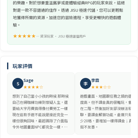
的樂趣。對於想要重溫舊夢或是體驗經典RPG的玩家來說，這絕
對是一款不容錯過的佳作。透過 JISU 極速代儲，您可以更輕鬆
地獲得所需的資源，加速您的冒險進程，享受更暢快的遊戲體
驗。
★★★★★
— 資深玩家 • JISU 極速儲值用戶
玩家評價
Sage
李霖
S
李
★★★★☆
★★★☆☆
想到了自己當小小孩的時候 那時候
遊戲畫面、地圖跟任務之類的還原
自己在網咖練功練到懷疑人生，還
度高。但不課金真的很難玩，會卡
要給大宇月費搞得像付費勞工一樣
在二階。然後加好友卻沒辦法私
現在這款手遊不能說是接近完全一
聊，要課金解鎖功能。倉庫只有少
樣但很夠回味，最起碼除了介面指
少20格，要增加一樣得課金；真的
令外地圖畫面NPC都完全一樣，…
挺不友善。