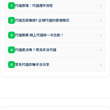
›
代儲原理：代儲運作流程
1
›
代儲怎麼賺錢? 正規代儲的營運模式
2
›
代儲推薦 網上代儲商一次比較！
3
›
代儲違法嗎？常見非法代儲
4
›
常見代儲詐騙手法分享
5