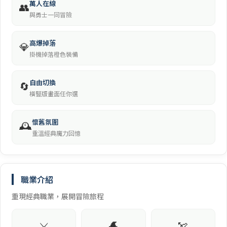
萬人在線
👥
與勇士一同冒險
高爆掉落
💎
掛機掉落橙色裝備
自由切換
🔄
橫豎版畫面任你選
懷舊氛圍
🕰️
重溫經典魔力回憶
職業介紹
重現經典職業，展開冒險旅程
⚔️
🧙
🏹