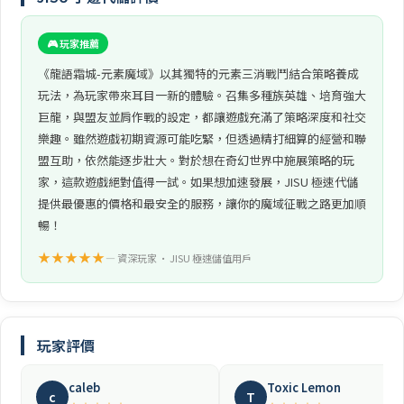
🎮 玩家推薦
《龍語霜城-元素魔域》以其獨特的元素三消戰鬥結合策略養成
玩法，為玩家帶來耳目一新的體驗。召集多種族英雄、培育強大
巨龍，與盟友並肩作戰的設定，都讓遊戲充滿了策略深度和社交
樂趣。雖然遊戲初期資源可能吃緊，但透過精打細算的經營和聯
盟互助，依然能逐步壯大。對於想在奇幻世界中施展策略的玩
家，這款遊戲絕對值得一試。如果想加速發展，JISU 極速代儲
提供最優惠的價格和最安全的服務，讓你的魔域征戰之路更加順
暢！
★★★★★
— 資深玩家 • JISU 極速儲值用戶
玩家評價
caleb
Toxic Lemon
c
T