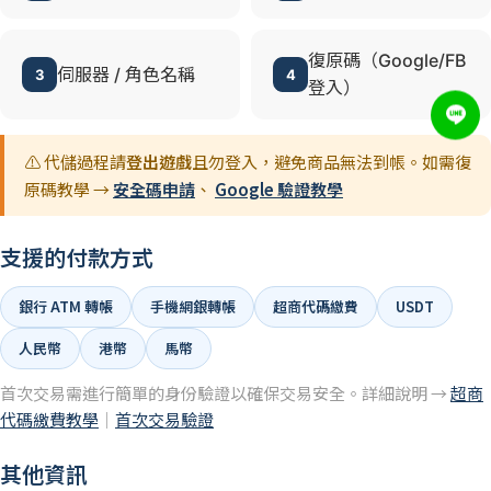
復原碼（Google/FB
伺服器 / 角色名稱
3
4
登入）
⚠️ 代儲過程請
登出遊戲
且勿登入，避免商品無法到帳。如需復
原碼教學 →
安全碼申請
、
Google 驗證教學
支援的付款方式
銀行 ATM 轉帳
手機網銀轉帳
超商代碼繳費
USDT
人民幣
港幣
馬幣
首次交易需進行簡單的身份驗證以確保交易安全。詳細說明 →
超商
代碼繳費教學
｜
首次交易驗證
其他資訊