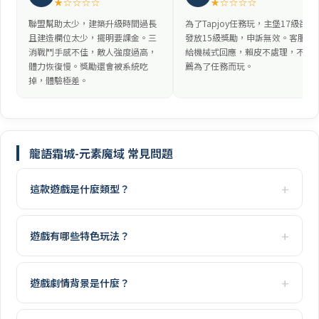
★☆☆☆☆
★☆☆☆☆
聯盟幫助太少，建築升級時間過長
為了Tapjoy任務玩，主堡17級卻未
且建造欄位太少，擺明要課金。三
發放15級獎勵，申訴無效。客服只
消戰鬥手感不佳，敵人強度過高，
給機械式回應，賴皮不處理，不推
體力恢復慢。獎勵還會被系統吃
薦為了任務而玩。
掉，體驗極差。
龍語霜城-元素魔域 常見問題
這款遊戲是什麼類型？
遊戲有哪些特色玩法？
遊戲劇情背景是什麼？