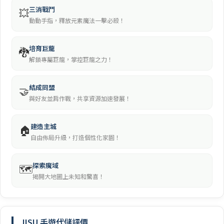
三消戰鬥
💥
動動手指，釋放元素魔法一擊必殺！
培育巨龍
🐉
解鎖專屬巨龍，掌控巨龍之力！
結成同盟
🤝
與好友並肩作戰，共享資源加速發展！
建造主城
🏠
自由佈局升級，打造個性化家園！
探索魔域
🗺️
揭開大地圖上未知和驚喜！
JISU 手遊代儲評價