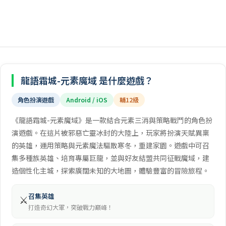
龍語霜城-元素魔域 是什麼遊戲？
角色扮演遊戲
Android / iOS
輔12級
《龍語霜城-元素魔域》是一款結合元素三消與策略戰鬥的角色扮
演遊戲。在這片被邪惡亡靈冰封的大陸上，玩家將扮演天賦異稟
的英雄，運用策略與元素魔法驅散寒冬，重建家園。遊戲中可召
集多種族英雄、培育專屬巨龍，並與好友結盟共同征戰魔域，建
造個性化主城，探索廣闊未知的大地圖，體驗豐富的冒險旅程。
召集英雄
⚔️
打造奇幻大軍，突破戰力巔峰！