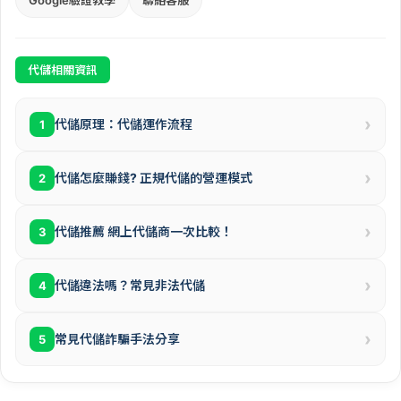
Google驗證教學
聯絡客服
代儲相關資訊
›
代儲原理：代儲運作流程
1
›
代儲怎麼賺錢? 正規代儲的營運模式
2
›
代儲推薦 網上代儲商一次比較！
3
›
代儲違法嗎？常見非法代儲
4
›
常見代儲詐騙手法分享
5