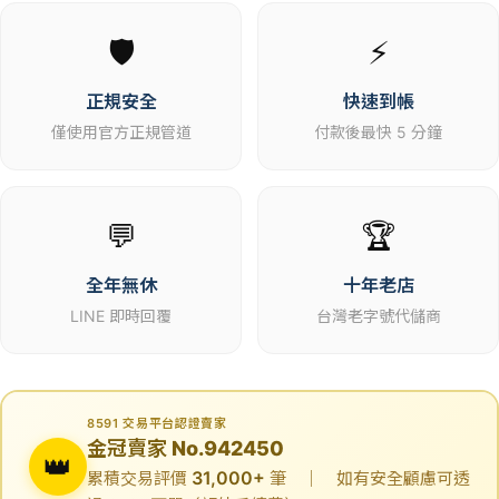
🛡️
⚡
正規安全
快速到帳
僅使用官方正規管道
付款後最快 5 分鐘
💬
🏆
全年無休
十年老店
LINE 即時回覆
台灣老字號代儲商
8591 交易平台認證賣家
金冠賣家 No.942450
👑
31,000+
累積交易評價
筆 ｜ 如有安全顧慮可透