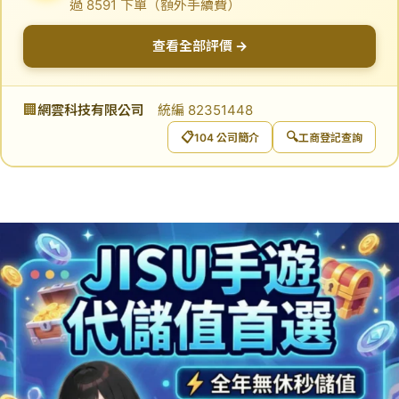
過 8591 下單（額外手續費）
查看全部評價 →
🏢
網雲科技有限公司
統編 82351448
📋
🔍
104 公司簡介
工商登記查詢