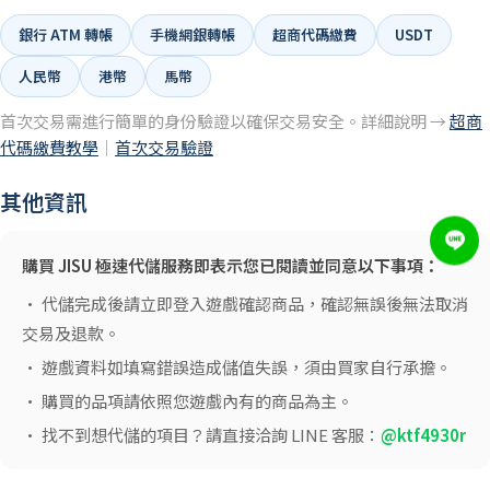
銀行 ATM 轉帳
手機網銀轉帳
超商代碼繳費
USDT
人民幣
港幣
馬幣
首次交易需進行簡單的身份驗證以確保交易安全。詳細說明 →
超商
代碼繳費教學
｜
首次交易驗證
其他資訊
購買 JISU 極速代儲服務即表示您已閱讀並同意以下事項：
• 代儲完成後請立即登入遊戲確認商品，確認無誤後無法取消
交易及退款。
• 遊戲資料如填寫錯誤造成儲值失誤，須由買家自行承擔。
• 購買的品項請依照您遊戲內有的商品為主。
• 找不到想代儲的項目？請直接洽詢 LINE 客服：
@ktf4930r