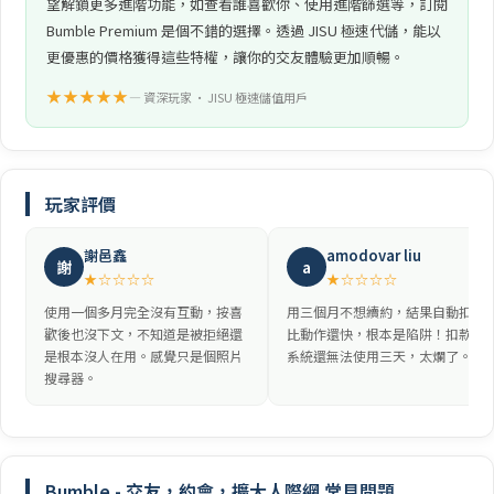
望解鎖更多進階功能，如查看誰喜歡你、使用進階篩選等，訂閱
Bumble Premium 是個不錯的選擇。透過 JISU 極速代儲，能以
更優惠的價格獲得這些特權，讓你的交友體驗更加順暢。
★★★★★
— 資深玩家 • JISU 極速儲值用戶
玩家評價
謝邑鑫
amodovar liu
謝
a
★☆☆☆☆
★☆☆☆☆
使用一個多月完全沒有互動，按喜
用三個月不想續約，結果自動扣款
歡後也沒下文，不知道是被拒絕還
比動作還快，根本是陷阱！扣款後
是根本沒人在用。感覺只是個照片
系統還無法使用三天，太爛了。
搜尋器。
Bumble - 交友，約會，擴大人際網 常見問題