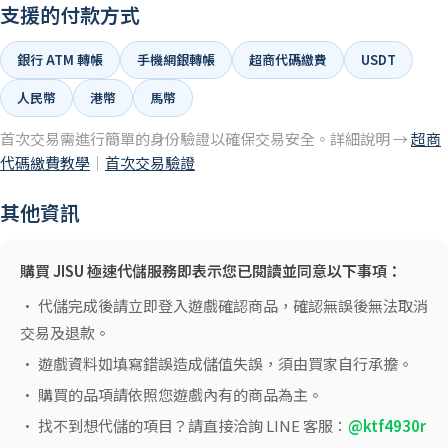
支援的付款方式
銀行 ATM 轉帳
手機網銀轉帳
超商代碼繳費
USDT
人民幣
港幣
馬幣
首次交易需進行簡單的身份驗證以確保交易安全。詳細說明 →
超商
代碼繳費教學
｜
首次交易驗證
其他資訊
購買 JISU 極速代儲服務即表示您已閱讀並同意以下事項：
• 代儲完成後請立即登入遊戲確認商品，確認無誤後無法取消
交易及退款。
• 遊戲資料如填寫錯誤造成儲值失誤，須由買家自行承擔。
• 購買的品項請依照您遊戲內有的商品為主。
• 找不到想代儲的項目？請直接洽詢 LINE 客服：
@ktf4930r