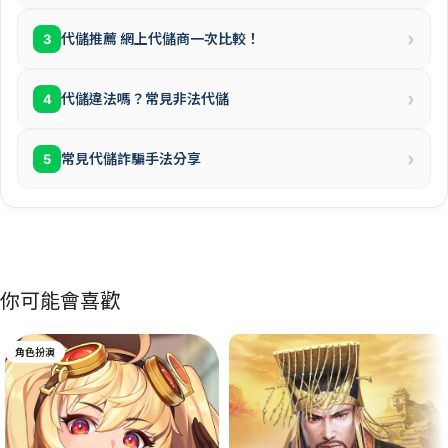
›
代儲推薦 網上代儲商一次比較！
3
›
代儲違法嗎？常見非法代儲
4
›
常見代儲詐騙手法分享
5
你可能會喜歡
角色扮演