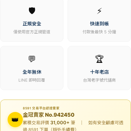
🛡️
⚡
正規安全
快速到帳
僅使用官方正規管道
付款後最快 5 分鐘
💬
🏆
全年無休
十年老店
LINE 即時回覆
台灣老字號代儲商
8591 交易平台認證賣家
金冠賣家 No.942450
👑
31,000+
累積交易評價
筆 ｜ 如有安全顧慮可透
過 8591 下單（額外手續費）