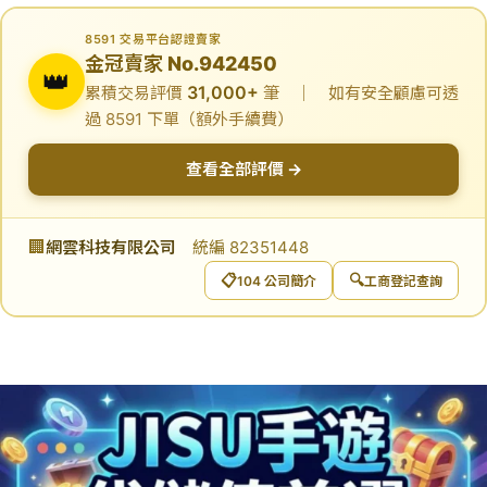
8591 交易平台認證賣家
金冠賣家 No.942450
👑
31,000+
累積交易評價
筆 ｜ 如有安全顧慮可透
過 8591 下單（額外手續費）
查看全部評價 →
🏢
網雲科技有限公司
統編 82351448
📋
🔍
104 公司簡介
工商登記查詢