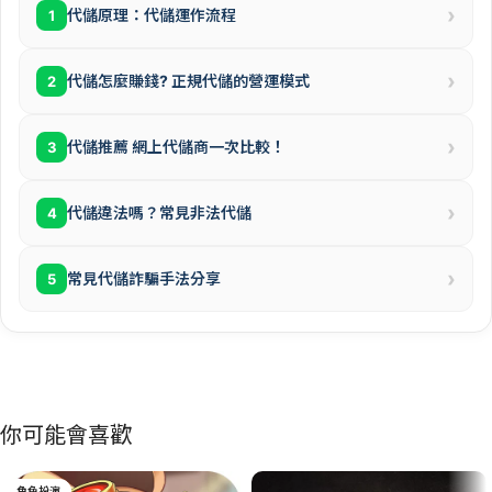
›
代儲原理：代儲運作流程
1
›
代儲怎麼賺錢? 正規代儲的營運模式
2
›
代儲推薦 網上代儲商一次比較！
3
›
代儲違法嗎？常見非法代儲
4
›
常見代儲詐騙手法分享
5
你可能會喜歡
角色扮演