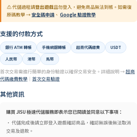
⚠️ 代儲過程請
登出遊戲
且勿登入，避免商品無法到帳。如需復
原碼教學 →
安全碼申請
、
Google 驗證教學
支援的付款方式
銀行 ATM 轉帳
手機網銀轉帳
超商代碼繳費
USDT
人民幣
港幣
馬幣
首次交易需進行簡單的身份驗證以確保交易安全。詳細說明 →
超商
代碼繳費教學
｜
首次交易驗證
其他資訊
購買 JISU 極速代儲服務即表示您已閱讀並同意以下事項：
• 代儲完成後請立即登入遊戲確認商品，確認無誤後無法取消
交易及退款。