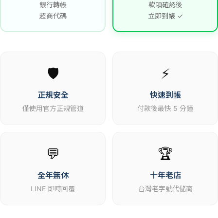
銀行轉帳
款項確認後
超商代碼
立即到帳 ✓
🛡️
⚡
正規安全
快速到帳
僅使用官方正規管道
付款後最快 5 分鐘
💬
🏆
全年無休
十年老店
LINE 即時回覆
台灣老字號代儲商