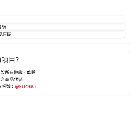
份碼
 復原碼
項目?
上架所有遊戲、軟體
趣之商品代儲
方帳號：
@ktf4930r