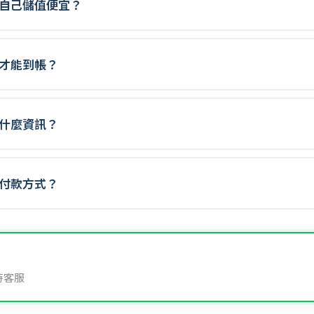
為什麼比自己儲值便宜？
要多久才能到帳？
要提供什麼資訊？
援哪些付款方式？
時客服