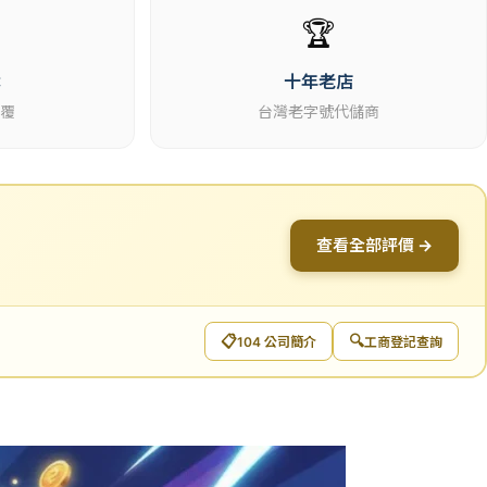
🏆
休
十年老店
回覆
台灣老字號代儲商
查看全部評價 →
📋
🔍
104 公司簡介
工商登記查詢