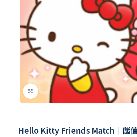
點擊放大
Hello Kitty Friends Match｜