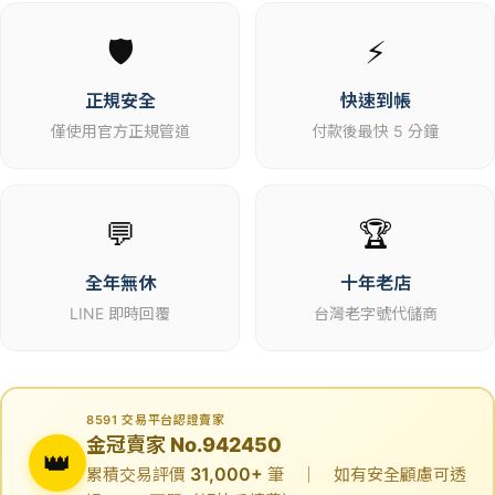
🛡️
⚡
正規安全
快速到帳
僅使用官方正規管道
付款後最快 5 分鐘
💬
🏆
全年無休
十年老店
LINE 即時回覆
台灣老字號代儲商
8591 交易平台認證賣家
金冠賣家 No.942450
👑
31,000+
累積交易評價
筆 ｜ 如有安全顧慮可透