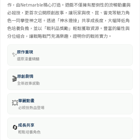
作，由Netmarble精心打造。遊戲不僅擁有壓倒性的流暢動畫與
必殺技，更首次公開原創故事，讓玩家與夜、昆、雷克等魅力角
色一同攀登神之塔。透過「神水連接」共享成長度，大幅降低角
色培養負擔，並以「戰利品獎勵」輕鬆獲取資源。豐富的屬性與
分位組合，讓戰略戰鬥充滿樂趣，證明你的戰術實力。
原作重現
✨
還原漫畫精髓
原創劇情
🎬
全新故事感動
華麗動畫
💥
必殺技熱血登場
成長共享
🔄
輕鬆培養角色