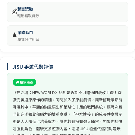
豐富獎勵
💰
輕鬆獲取資源
策略戰鬥
♟️
屬性分位組合
JISU 手遊代儲評價
🎮 玩家推薦
《神之塔：NEW WORLD》絕對是近期不可錯過的漫改手遊！遊
戲完美還原原作的精髓，同時加入了原創劇情，讓新舊玩家都能
沉浸其中。華麗的動畫演出和策略性十足的戰鬥系統，讓每次戰
鬥都充滿視覺和腦力的雙重享受。「神水連接」的成長共享機制
更是大大降低了培養壓力，讓你輕鬆擁有強大陣容。如果你想快
速強化角色、體驗更多遊戲內容，透過 JISU 極速代儲絕對是最