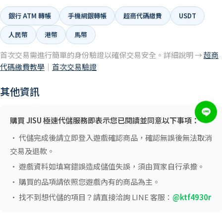
銀行 ATM 轉帳
手機網銀轉帳
超商代碼繳費
USDT
人民幣
港幣
馬幣
首次交易需進行簡單的身份驗證以確保交易安全。詳細說明 →
超商
代碼繳費教學
｜
首次交易驗證
其他資訊
購買 JISU 極速代儲服務即表示您已閱讀並同意以下事項：
• 代儲完成後請立即登入遊戲確認商品，確認無誤後無法取消
交易及退款。
• 遊戲資料如填寫錯誤造成儲值失誤，須由買家自行承擔。
• 購買的品項請依照您遊戲內有的商品為主。
• 找不到想代儲的項目？請直接洽詢 LINE 客服：
@ktf4930r