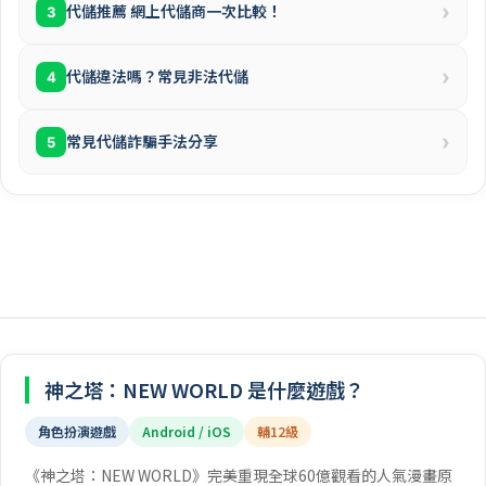
›
代儲推薦 網上代儲商一次比較！
3
›
代儲違法嗎？常見非法代儲
4
›
常見代儲詐騙手法分享
5
神之塔：NEW WORLD 是什麼遊戲？
角色扮演遊戲
Android / iOS
輔12級
《神之塔：NEW WORLD》完美重現全球60億觀看的人氣漫畫原