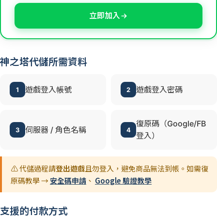
立即加入
神之塔代儲所需資料
遊戲登入帳號
遊戲登入密碼
1
2
復原碼（Google/FB
伺服器 / 角色名稱
3
4
登入）
⚠️ 代儲過程請
登出遊戲
且勿登入，避免商品無法到帳。如需復
原碼教學 →
安全碼申請
、
Google 驗證教學
支援的付款方式