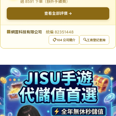
過 8591 下單（額外手續費）
查看全部評價 →
🏢
網雲科技有限公司
統編 82351448
📋
🔍
104 公司簡介
工商登記查詢