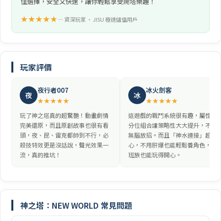
佳選擇，安全又快速，讓你輕鬆享受爬塔樂趣！
★★★★★
— 資深玩家 • JISU 極速儲值用戶
玩家評價
夜行者007
冰火劍客
夜
冰
★★★★★
★★★★★
玩了神之塔真的超驚艷！動畫劇情
這遊戲的戰鬥系統很有趣，屬性跟
完美還原，而且原創故事也很有看
分位組合讓策略性大大提升，不是
頭，夜、昆、雷克都帥到不行，必
無腦放招。而且「神水連接」超佛
殺技特效更是沒話說，聲光效果一
心，不用肝爆也能輕鬆養角色，上
流，真的推坑！
班族也能玩得開心。
神之塔：NEW WORLD 常見問題