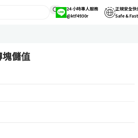
24 小時專人服務
正規安全快
@ktf4930r
Safe & Fas
器磚塊儲值