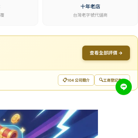
休
十年老店
回覆
台灣老字號代儲商
查看全部評價 →
📋
🔍
104 公司簡介
工商登記查詢