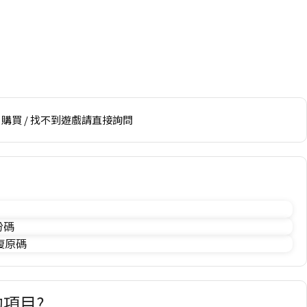
購買 / 找不到遊戲請直接詢問
份碼
 復原碼
項目?