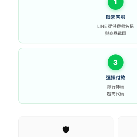
1
聯繫客服
LINE 提供遊戲名稱
與商品截圖
3
選擇付款
銀行轉帳
超商代碼
🛡️