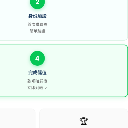
2
身份驗證
首次購買需
簡單驗證
4
完成儲值
款項確認後
立即到帳 ✓
🏆