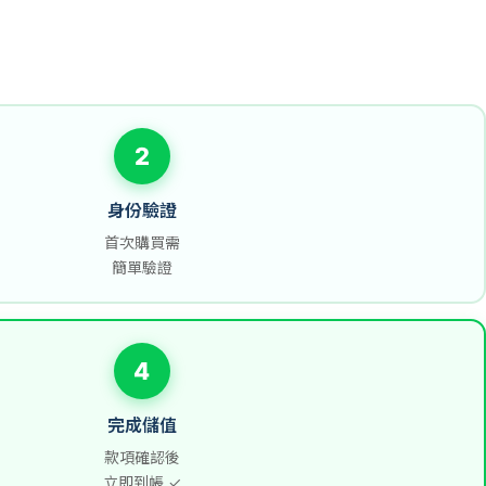
2
身份驗證
首次購買需
簡單驗證
4
完成儲值
款項確認後
立即到帳 ✓