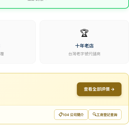
🏆
休
十年老店
回覆
台灣老字號代儲商
查看全部評價 →
📋
🔍
104 公司簡介
工商登記查詢