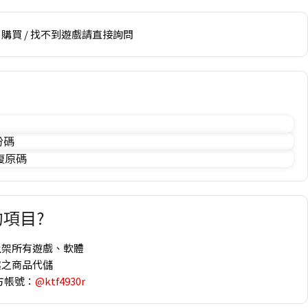
購買 / 找不到遊戲請直接詢問
份碼
 復原碼
項目?
上架所有遊戲、軟體
趣之商品代儲
方帳號：
@ktf4930r