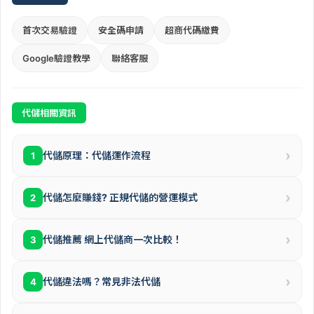
首次交易驗證
安全碼申請
超商代碼繳費
Google驗證教學
聯絡客服
代儲相關資訊
›
代儲原理：代儲運作流程
1
›
代儲怎麼賺錢? 正規代儲的營運模式
2
›
代儲推薦 網上代儲商一次比較！
3
›
代儲違法嗎？常見非法代儲
4