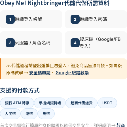
Obey Me! Nightbringer代儲代儲所需資料
遊戲登入帳號
遊戲登入密碼
1
2
復原碼（Google/FB
伺服器 / 角色名稱
3
4
登入）
⚠️ 代儲過程請
登出遊戲
且勿登入，避免商品無法到帳。如需復
原碼教學 →
安全碼申請
、
Google 驗證教學
支援的付款方式
銀行 ATM 轉帳
手機網銀轉帳
超商代碼繳費
USDT
人民幣
港幣
馬幣
首次交易需進行簡單的身份驗證以確保交易安全。詳細說明 →
超商