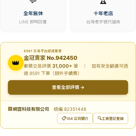
💬
🏆
全年無休
十年老店
LINE 即時回覆
台灣老字號代儲商
8591 交易平台認證賣家
金冠賣家 No.942450
👑
31,000+
累積交易評價
筆 ｜ 如有安全顧慮可透
過 8591 下單（額外手續費）
查看全部評價 →
🏢
網雲科技有限公司
統編 82351448
📋
🔍
104 公司簡介
工商登記查詢