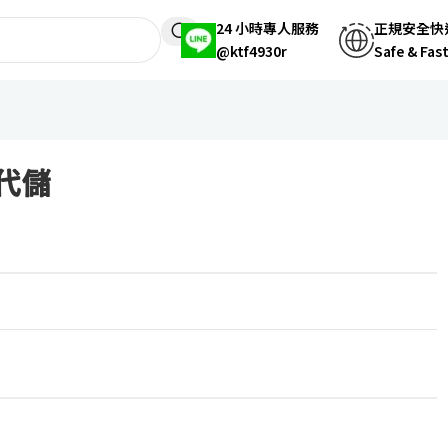
24 小時專人服務
正規安全快
@ktf4930r
Safe & Fas
s代儲