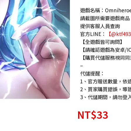
遊戲名稱：Omnihero
請截圖所需要遊戲商品
提供客服人員查詢
官方LINE：
【@ktf49
【全遊戲皆可詢問】
【請確認遊戲為安卓/I
【購買代儲服務視同同
–
代儲提醒：
1、官方贈送數量，依
2、買家購買錯誤，導
3、代儲期間，請勿登
NT$
33