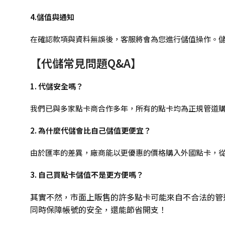
4.儲值與通知
在確認款項與資料無誤後，客服將會為您進行儲值操作。儲
【代儲常見問題Q&A】
1. 代儲安全嗎？
我們已與多家點卡商合作多年，所有的點卡均為正規管道
2. 為什麼代儲會比自己儲值更便宜？
由於匯率的差異，廠商能以更優惠的價格購入外國點卡，
3. 自己買點卡儲值不是更方便嗎？
其實不然，市面上販售的許多點卡可能來自不合法的管
同時保障帳號的安全，還能節省開支！