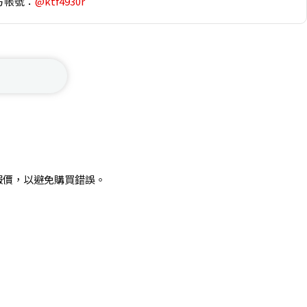
方帳號：
@ktf4930r
報價，以避免購買錯誤。