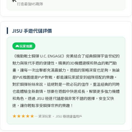
打造最強MS戰隊
JISU 手遊代儲評價
🎮 玩家推薦
《機動戰士鋼彈 U.C. ENGAGE》完美結合了經典鋼彈宇宙世紀的
魅力與現代手遊的便捷性。精美的3D機體建模和熱血的戰鬥動
畫，讓每一次出擊都充滿震撼力。遊戲的策略深度也足夠，無論
是PVE推圖還是PVP對戰，都能讓玩家感受到組隊搭配的樂趣。
對於鋼彈粉絲來說，這絕對是一款必玩的佳作，重溫經典的同時
也能體驗全新劇情。想要在遊戲中快速成長，解鎖更多強力機體
和角色，透過 JISU 極速代儲是個非常不錯的選擇，安全又快
速，讓你輕鬆享受鋼彈世界的樂趣！
★★★★★
— 資深玩家 • JISU 極速儲值用戶