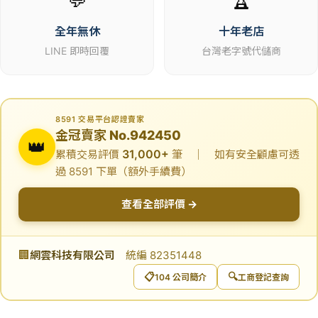
💬
🏆
全年無休
十年老店
LINE 即時回覆
台灣老字號代儲商
8591 交易平台認證賣家
金冠賣家 No.942450
👑
31,000+
累積交易評價
筆 ｜ 如有安全顧慮可透
過 8591 下單（額外手續費）
查看全部評價 →
🏢
網雲科技有限公司
統編 82351448
📋
🔍
104 公司簡介
工商登記查詢