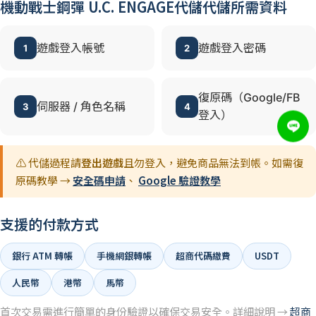
機動戰士鋼彈 U.C. ENGAGE代儲代儲所需資料
遊戲登入帳號
遊戲登入密碼
1
2
復原碼（Google/FB
伺服器 / 角色名稱
3
4
登入）
⚠️ 代儲過程請
登出遊戲
且勿登入，避免商品無法到帳。如需復
原碼教學 →
安全碼申請
、
Google 驗證教學
支援的付款方式
銀行 ATM 轉帳
手機網銀轉帳
超商代碼繳費
USDT
人民幣
港幣
馬幣
首次交易需進行簡單的身份驗證以確保交易安全。詳細說明 →
超商