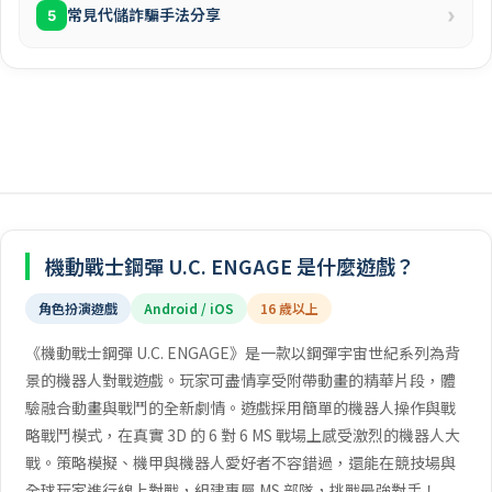
›
常見代儲詐騙手法分享
5
機動戰士鋼彈 U.C. ENGAGE 是什麼遊戲？
角色扮演遊戲
Android / iOS
16 歲以上
《機動戰士鋼彈 U.C. ENGAGE》是一款以鋼彈宇宙世紀系列為背
景的機器人對戰遊戲。玩家可盡情享受附帶動畫的精華片段，體
驗融合動畫與戰鬥的全新劇情。遊戲採用簡單的機器人操作與戰
略戰鬥模式，在真實 3D 的 6 對 6 MS 戰場上感受激烈的機器人大
戰。策略模擬、機甲與機器人愛好者不容錯過，還能在競技場與
全球玩家進行線上對戰，組建專屬 MS 部隊，挑戰最強對手！