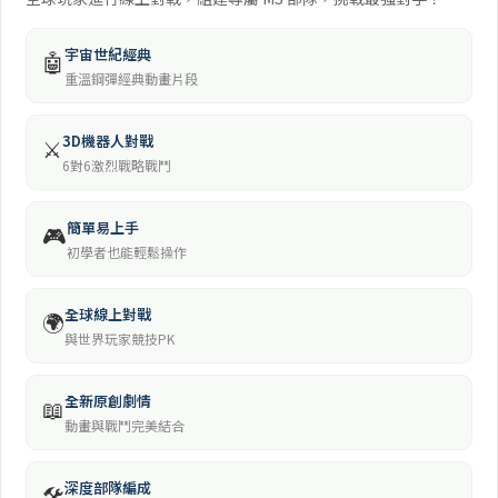
宇宙世紀經典
🤖
重溫鋼彈經典動畫片段
3D機器人對戰
⚔️
6對6激烈戰略戰鬥
簡單易上手
🎮
初學者也能輕鬆操作
全球線上對戰
🌍
與世界玩家競技PK
全新原創劇情
📖
動畫與戰鬥完美結合
深度部隊編成
🛠️