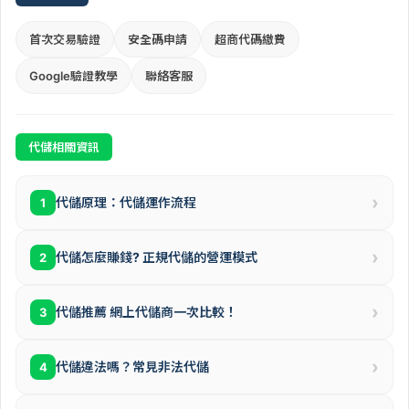
首次交易驗證
安全碼申請
超商代碼繳費
Google驗證教學
聯絡客服
代儲相關資訊
›
代儲原理：代儲運作流程
1
›
代儲怎麼賺錢? 正規代儲的營運模式
2
›
代儲推薦 網上代儲商一次比較！
3
›
代儲違法嗎？常見非法代儲
4