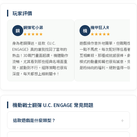
玩家評價
鋼彈宅小弟
機甲狂人R
鋼
機
★★★★★
★★★★★
身為老鋼彈迷，這款《U.C.
遊戲操作意外地簡單，但戰略性卻
ENGAGE》真的讓我找回了當年的
一點不馬虎。每次配好隊伍看著MS
熱血！3D戰鬥畫面超讚，機體動作
互相廝殺，那種成就感很棒。劇情
流暢，尤其看到那些經典名場面重
模式的動畫剪輯也很有誠意，完全
現，感動到不行。組隊策略也很有
是粉絲向的福利。絕對值得一玩！
深度，每天都想上線刷關卡！
機動戰士鋼彈 U.C. ENGAGE 常見問題
這款遊戲是什麼類型？