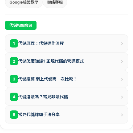
Google驗證教學
聯絡客服
代儲相關資訊
›
代儲原理：代儲運作流程
1
›
代儲怎麼賺錢? 正規代儲的營運模式
2
›
代儲推薦 網上代儲商一次比較！
3
›
代儲違法嗎？常見非法代儲
4
›
常見代儲詐騙手法分享
5