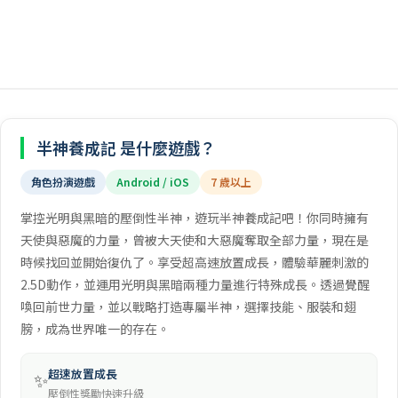
半神養成記 是什麼遊戲？
角色扮演遊戲
Android / iOS
7 歲以上
掌控光明與黑暗的壓倒性半神，遊玩半神養成記吧！你同時擁有
天使與惡魔的力量，曾被大天使和大惡魔奪取全部力量，現在是
時候找回並開始復仇了。享受超高速放置成長，體驗華麗刺激的
2.5D動作，並運用光明與黑暗兩種力量進行特殊成長。透過覺醒
喚回前世力量，並以戰略打造專屬半神，選擇技能、服裝和翅
膀，成為世界唯一的存在。
超速放置成長
✨
壓倒性獎勵快速升級