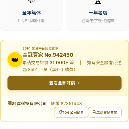
💬
🏆
全年無休
十年老店
LINE 即時回覆
台灣老字號代儲商
8591 交易平台認證賣家
金冠賣家 No.942450
👑
31,000+
累積交易評價
筆 ｜ 如有安全顧慮可透
過 8591 下單（額外手續費）
查看全部評價 →
🏢
網雲科技有限公司
統編 82351448
📋
🔍
104 公司簡介
工商登記查詢