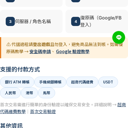
復原碼（Google/FB
伺服器 / 角色名稱
3
4
登入）
⚠️ 代儲過程請
登出遊戲
且勿登入，避免商品無法到帳。如需復
原碼教學 →
安全碼申請
、
Google 驗證教學
支援的付款方式
銀行 ATM 轉帳
手機網銀轉帳
超商代碼繳費
USDT
人民幣
港幣
馬幣
首次交易需進行簡單的身份驗證以確保交易安全。詳細說明 →
超商
代碼繳費教學
｜
首次交易驗證
其他資訊