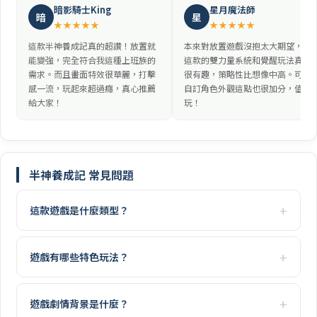
暗影騎士King
星月魔法師
暗
星
★★★★★
★★★★★
這款半神養成記真的超讚！放置就
本來對放置遊戲沒抱太大期望，但
能變強，完全符合我這種上班族的
這款的雙力量系統和覺醒玩法真的
需求。而且畫面特效很華麗，打擊
很有趣，策略性比想像中高。可以
感一流，玩起來超過癮，真心推薦
自訂角色外觀這點也很加分，值得
給大家！
玩！
半神養成記 常見問題
這款遊戲是什麼類型？
遊戲有哪些特色玩法？
遊戲劇情背景是什麼？