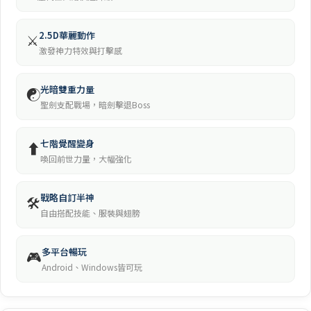
2.5D華麗動作
⚔️
激發神力特效與打擊感
光暗雙重力量
☯️
聖劍支配戰場，暗劍擊退Boss
七階覺醒變身
⬆️
喚回前世力量，大幅強化
戰略自訂半神
🛠️
自由搭配技能、服裝與翅膀
多平台暢玩
🎮
Android、Windows皆可玩