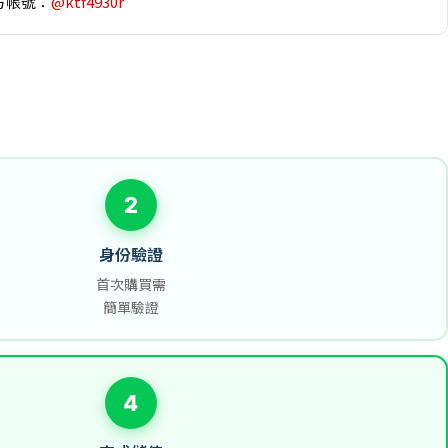
方帳號：
@ktf4930r
2
身份驗證
首次購買需
簡單驗證
4