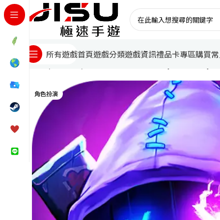
首頁
遊戲分類
遊戲資訊
禮品卡專區
購買常
所有遊戲
首頁
國際遊戲
霓虹深淵：無限 Neon Abyss：Infinity
角色扮演