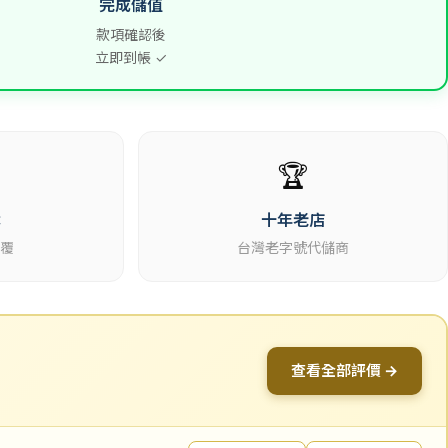
完成儲值
款項確認後
立即到帳 ✓
🏆
休
十年老店
回覆
台灣老字號代儲商
查看全部評價 →