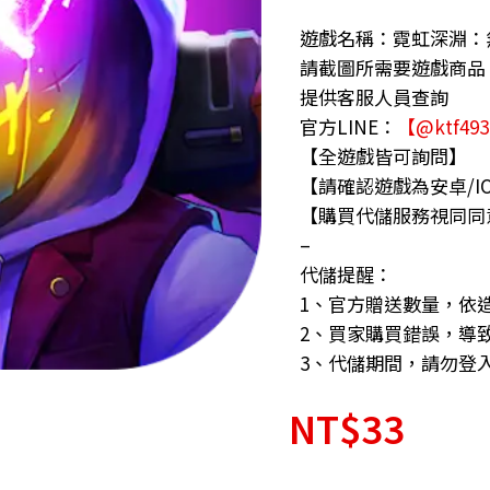
遊戲名稱：霓虹深淵：無限 N
請截圖所需要遊戲商品
提供客服人員查詢
官方LINE：
【@ktf49
【全遊戲皆可詢問】
【請確認遊戲為安卓/I
【購買代儲服務視同同
–
代儲提醒：
1、官方贈送數量，依
2、買家購買錯誤，導
3、代儲期間，請勿登
NT$
33