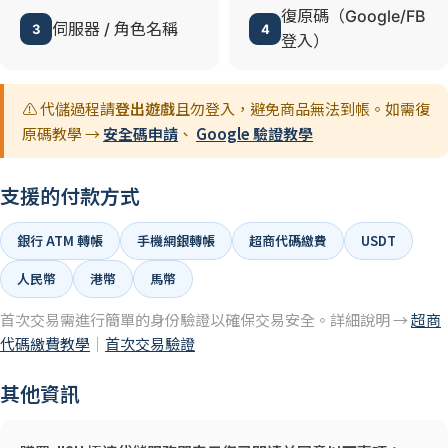
復原碼（Google/FB
伺服器 / 角色名稱
3
4
登入）
⚠️ 代儲過程請
登出遊戲
且勿登入，避免商品無法到帳。如需復
原碼教學 →
安全碼申請
、
Google 驗證教學
支援的付款方式
銀行 ATM 轉帳
手機網銀轉帳
超商代碼繳費
USDT
人民幣
港幣
馬幣
首次交易需進行簡單的身份驗證以確保交易安全。詳細說明 →
超商
代碼繳費教學
｜
首次交易驗證
其他資訊