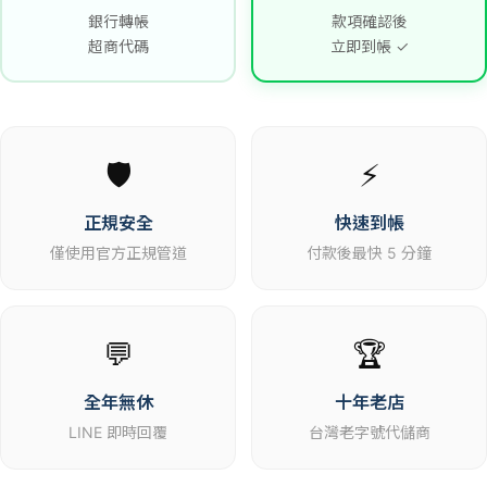
銀行轉帳
款項確認後
超商代碼
立即到帳 ✓
🛡️
⚡
正規安全
快速到帳
僅使用官方正規管道
付款後最快 5 分鐘
💬
🏆
全年無休
十年老店
LINE 即時回覆
台灣老字號代儲商