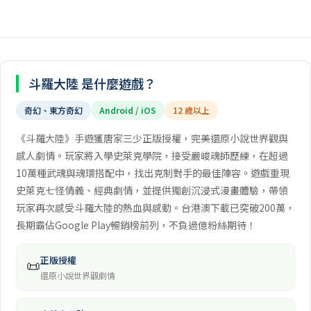
斗羅大陸 是什麼遊戲？
奇幻、東方奇幻
Android / iOS
12 歲以上
《斗羅大陸》手遊獲唐家三少正版授權，完美還原小說世界觀與
感人劇情。玩家將入學史萊克學院，接受嚴峻魂師歷練，在超過
10萬種武魂與魂環搭配中，找出克制對手的最佳陣容。遊戲重現
史萊克七怪情義、經典劇情，並提供獨創沉浸式漫畫體驗，帶領
玩家再次感受斗羅大陸的熱血與感動。台港澳下載已突破200萬，
長期霸佔Google Play暢銷榜前列，不負過億粉絲期待！
正版授權
📜
還原小說世界觀劇情