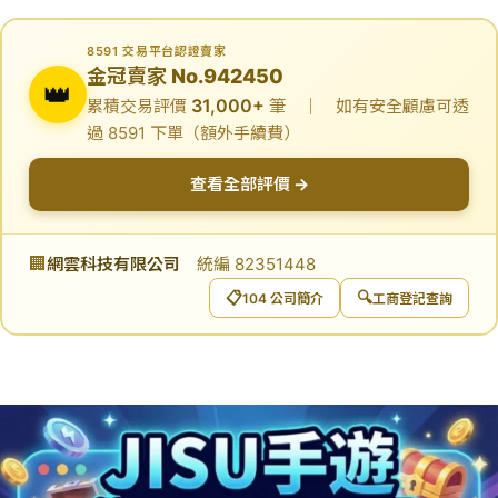
8591 交易平台認證賣家
金冠賣家 No.942450
👑
31,000+
累積交易評價
筆 ｜ 如有安全顧慮可透
過 8591 下單（額外手續費）
查看全部評價 →
🏢
網雲科技有限公司
統編 82351448
📋
🔍
104 公司簡介
工商登記查詢