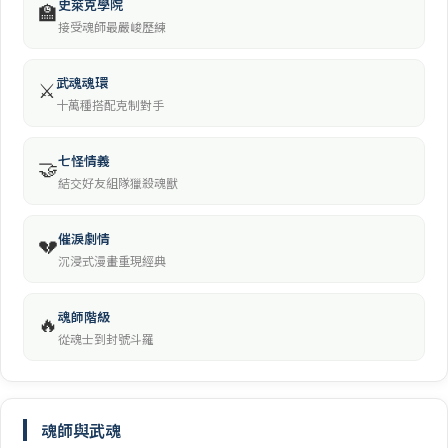
史萊克學院
🏫
接受魂師最嚴峻歷練
武魂魂環
⚔️
十萬種搭配克制對手
七怪情義
🤝
結交好友組隊獵殺魂獸
催淚劇情
💔
沉浸式漫畫重現經典
魂師階級
🔥
從魂士到封號斗羅
魂師與武魂