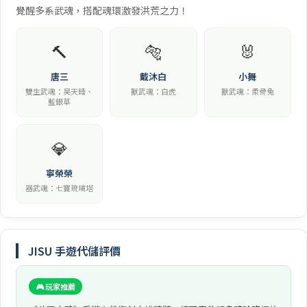
覺醒多系武魂，搭配魂環激發洪荒之力！
🔨
🐅
🐰
唐三
戴沐白
小舞
雙生武魂：昊天錘、
獸武魂：白虎
獸武魂：柔骨兔
藍銀草
💎
寧榮榮
器武魂：七寶琉璃塔
JISU 手遊代儲評價
🎮 玩家推薦