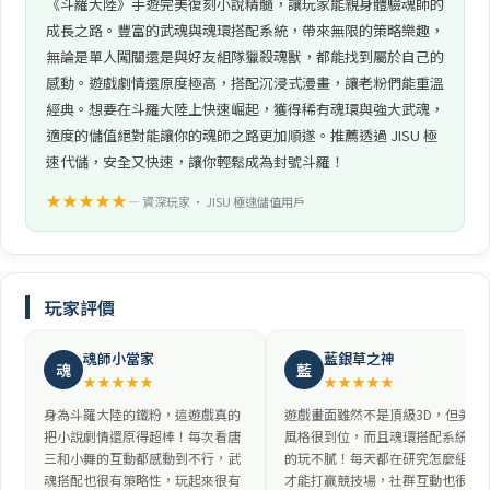
《斗羅大陸》手遊完美復刻小說精髓，讓玩家能親身體驗魂師的
成長之路。豐富的武魂與魂環搭配系統，帶來無限的策略樂趣，
無論是單人闖關還是與好友組隊獵殺魂獸，都能找到屬於自己的
感動。遊戲劇情還原度極高，搭配沉浸式漫畫，讓老粉們能重溫
經典。想要在斗羅大陸上快速崛起，獲得稀有魂環與強大武魂，
適度的儲值絕對能讓你的魂師之路更加順遂。推薦透過 JISU 極
速代儲，安全又快速，讓你輕鬆成為封號斗羅！
★★★★★
— 資深玩家 • JISU 極速儲值用戶
玩家評價
魂師小當家
藍銀草之神
魂
藍
★★★★★
★★★★★
身為斗羅大陸的鐵粉，這遊戲真的
遊戲畫面雖然不是頂級3D，但美術
把小說劇情還原得超棒！每次看唐
風格很到位，而且魂環搭配系統真
三和小舞的互動都感動到不行，武
的玩不膩！每天都在研究怎麼組隊
魂搭配也很有策略性，玩起來很有
才能打贏競技場，社群互動也很熱