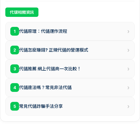
代儲相關資訊
›
代儲原理：代儲運作流程
1
›
代儲怎麼賺錢? 正規代儲的營運模式
2
›
代儲推薦 網上代儲商一次比較！
3
›
代儲違法嗎？常見非法代儲
4
›
常見代儲詐騙手法分享
5