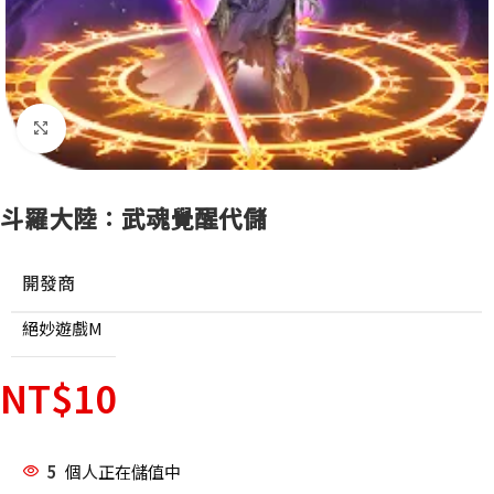
點擊放大
斗羅大陸：武魂覺醒代儲
開發商
絕妙遊戲M
NT$
10
5
個人正在儲值中