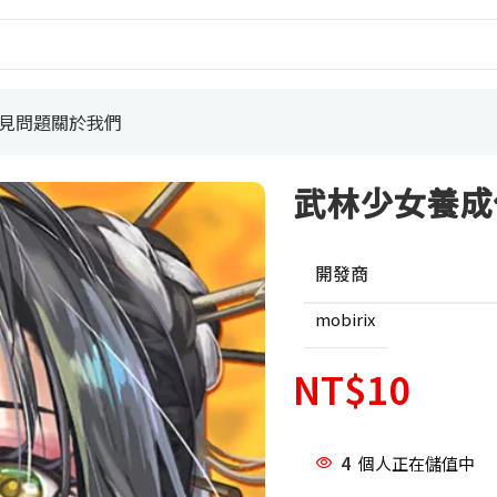
見問題
關於我們
武林少女養成
開發商
mobirix
NT$
10
4
個人正在儲值中