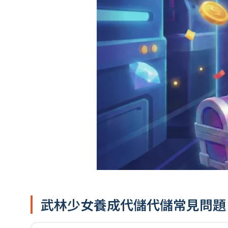
武林少女養成代儲代儲常見問題