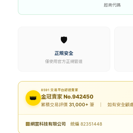
超商代碼
🛡️
正規安全
僅使用官方正規管道
8591 交易平台認證賣家
👑
金冠賣家 No.942450
31,000+
累積交易評價
筆 ｜ 如有安全顧慮可
🏢
網雲科技有限公司
統編 82351448