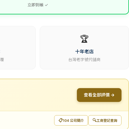
立即到帳 ✓
🏆
休
十年老店
回覆
台灣老字號代儲商
查看全部評價 →
📋
🔍
104 公司簡介
工商登記查詢