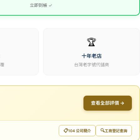
立即到帳 ✓
🏆
休
十年老店
回覆
台灣老字號代儲商
查看全部評價 →
📋
🔍
104 公司簡介
工商登記查詢