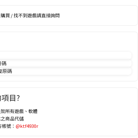
購買 / 找不到遊戲請直接詢問
份碼
 復原碼
項目?
上架所有遊戲、軟體
趣之商品代儲
方帳號：
@ktf4930r