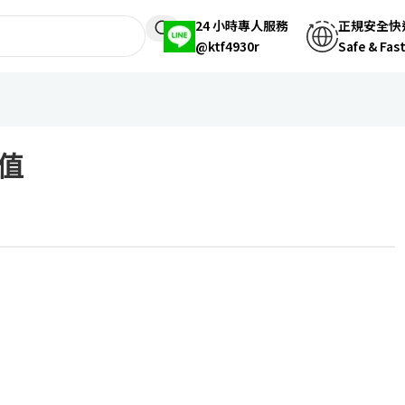
24 小時專人服務
正規安全快
@ktf4930r
Safe & Fas
值