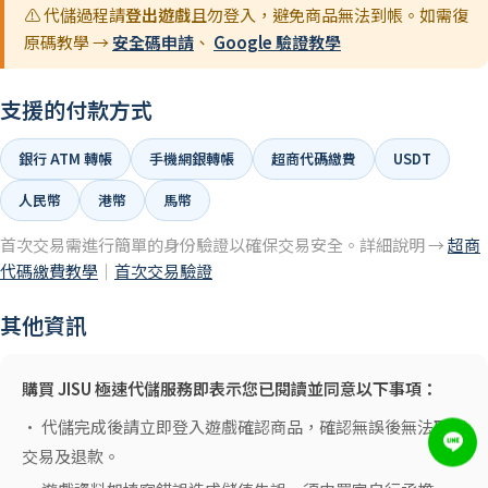
⚠️ 代儲過程請
登出遊戲
且勿登入，避免商品無法到帳。如需復
原碼教學 →
安全碼申請
、
Google 驗證教學
支援的付款方式
銀行 ATM 轉帳
手機網銀轉帳
超商代碼繳費
USDT
人民幣
港幣
馬幣
首次交易需進行簡單的身份驗證以確保交易安全。詳細說明 →
超商
代碼繳費教學
｜
首次交易驗證
其他資訊
購買 JISU 極速代儲服務即表示您已閱讀並同意以下事項：
• 代儲完成後請立即登入遊戲確認商品，確認無誤後無法取消
交易及退款。