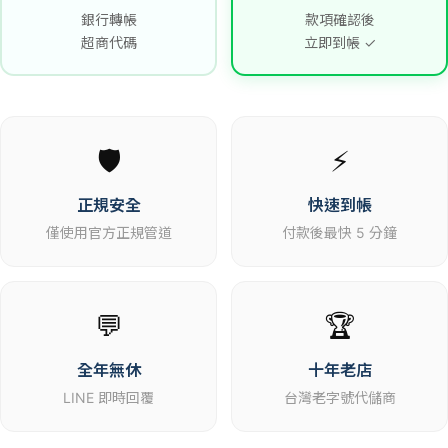
銀行轉帳
款項確認後
超商代碼
立即到帳 ✓
🛡️
⚡
正規安全
快速到帳
僅使用官方正規管道
付款後最快 5 分鐘
💬
🏆
全年無休
十年老店
LINE 即時回覆
台灣老字號代儲商