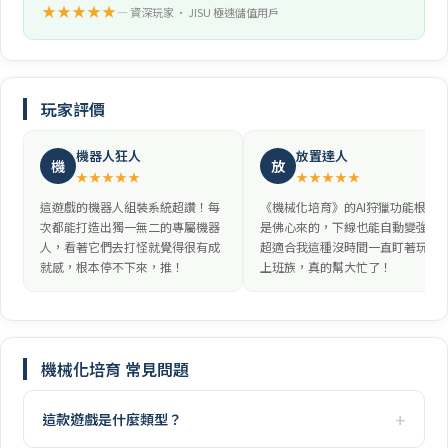
★★★★★
— 資深玩家 • JISU 極速儲值用戶
玩家評價
機器人狂人
放置達人
機
放
★★★★★
★★★★★
這遊戲的機器人組裝系統超讚！每
《機械化培育》的AI狩獵功能根本
次都能打造出獨一無二的專屬機器
是佛心來的，下線也能自動變強，
人，看著它們去打怪就覺得很有成
超適合我這種沒時間一直盯著玩的
就感，根本停不下來，推！
上班族，真的幫大忙了！
機械化培育 常見問題
這款遊戲是什麼類型？