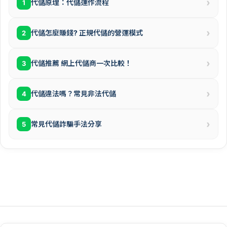
›
代儲原理：代儲運作流程
1
›
代儲怎麼賺錢? 正規代儲的營運模式
2
›
代儲推薦 網上代儲商一次比較！
3
›
代儲違法嗎？常見非法代儲
4
›
常見代儲詐騙手法分享
5