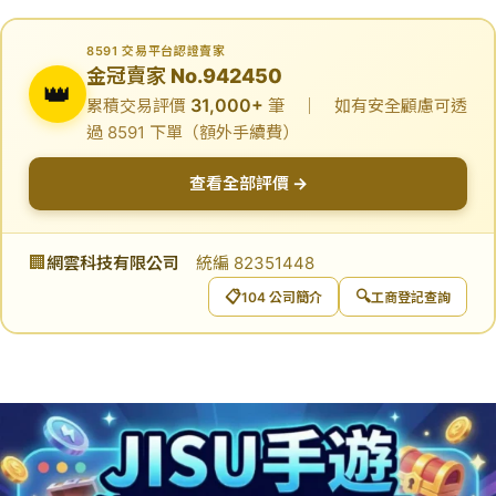
8591 交易平台認證賣家
金冠賣家 No.942450
👑
31,000+
累積交易評價
筆 ｜ 如有安全顧慮可透
過 8591 下單（額外手續費）
查看全部評價 →
🏢
網雲科技有限公司
統編 82351448
📋
🔍
104 公司簡介
工商登記查詢