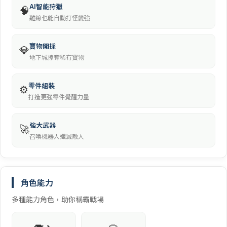
AI智能狩獵
🧠
離線也能自動打怪變強
寶物開採
💎
地下城掠奪稀有寶物
零件組裝
⚙️
打造更強零件覺醒力量
強大武器
🚀
召喚機器人殲滅敵人
角色能力
多種能力角色，助你稱霸戰場