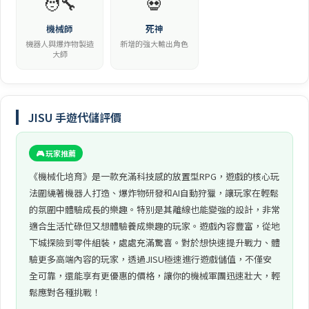
🧑‍🔧
💀
機械師
死神
機器人與爆炸物製造
新增的強大輸出角色
大師
JISU 手遊代儲評價
🎮 玩家推薦
《機械化培育》是一款充滿科技感的放置型RPG，遊戲的核心玩
法圍繞著機器人打造、爆炸物研發和AI自動狩獵，讓玩家在輕鬆
的氛圍中體驗成長的樂趣。特別是其離線也能變強的設計，非常
適合生活忙碌但又想體驗養成樂趣的玩家。遊戲內容豐富，從地
下城探險到零件組裝，處處充滿驚喜。對於想快速提升戰力、體
驗更多高端內容的玩家，透過JISU極速進行遊戲儲值，不僅安
全可靠，還能享有更優惠的價格，讓你的機械軍團迅速壯大，輕
鬆應對各種挑戰！