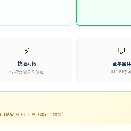
⚡
💬
快速到帳
全年無
付款後最快 5 分鐘
LINE 即時
透過 8591 下單（額外手續費）