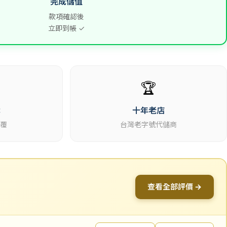
完成儲值
款項確認後
立即到帳 ✓
🏆
休
十年老店
回覆
台灣老字號代儲商
查看全部評價 →