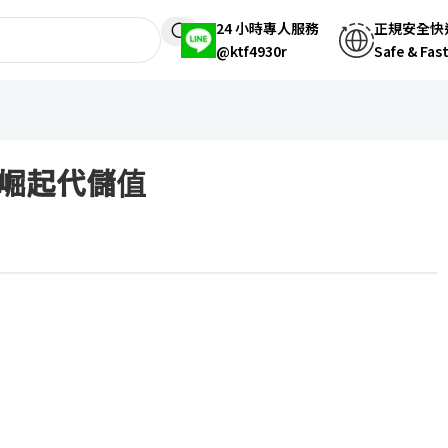
24 小時專人服務
正規安全快
@ktf4930r
Safe & Fas
崛起代儲值