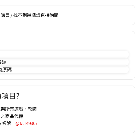
購買 / 找不到遊戲請直接詢問
份碼
 復原碼
項目?
上架所有遊戲、軟體
趣之商品代儲
方帳號：
@ktf4930r