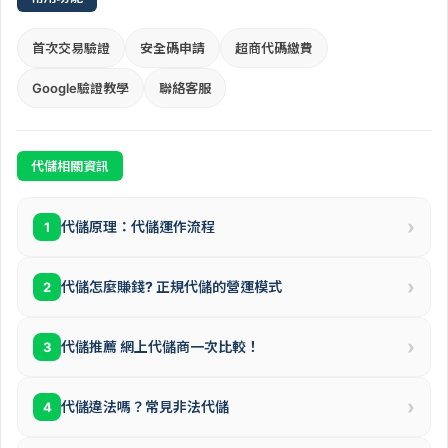
首次交易驗證
安全碼申請
超商代碼繳費
Google驗證教學
聯絡客服
代儲相關資訊
›
代儲原理：代儲運作流程
1
›
代儲怎麼賺錢? 正規代儲的營運模式
2
›
代儲推薦 網上代儲商一次比較！
3
›
代儲違法嗎？常見非法代儲
4