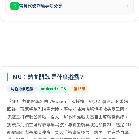
›
常見代儲詐騙手法分享
5
MU：熱血開戰 是什麼遊戲？
角色扮演遊戲
Android / iOS
輔15級
《MU：熱血開戰》由 Webzen 正版授權，經典奇蹟 MU IP 重磅
回歸！玩家將踏入暗黑大陸，率先前往海底秘境拯救失落王國。
遊戲主打跨服公會戰、百人同屏多國混戰與高自由度轉職系統。
挑戰深海領主可奪取專屬稱號、尊貴坐騎與限定頭像框。透過 4D
細緻畫面與高精度建模，突破手遊畫質極限，讓勇士們在熱血戰