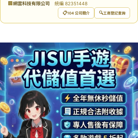
🏢
網雲科技有限公司
統編 82351448
📋
🔍
104 公司簡介
工商登記查詢