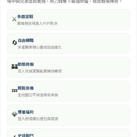
場中與兄弟並肩衝鋒，用刀鋒奪下最強榮耀，成就戰場傳奇。
多國混戰
⚔️
巔峰競技場真人PVP對決
自由轉職
🔄
多重職業隨心養成自由進化
動態跨服
🏰
百人攻城軍團亂戰暢快廝殺
輕鬆掛機
💤
全地圖公平掉落稀有神裝
爆量福利
💎
登入即領鑽石禮包與資源
史詩戰鬥