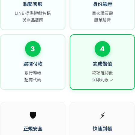
聯繫客服
身份驗證
LINE 提供遊戲名稱
首次購買需
與商品截圖
簡單驗證
3
4
選擇付款
完成儲值
銀行轉帳
款項確認後
超商代碼
立即到帳 ✓
🛡️
⚡
正規安全
快速到帳