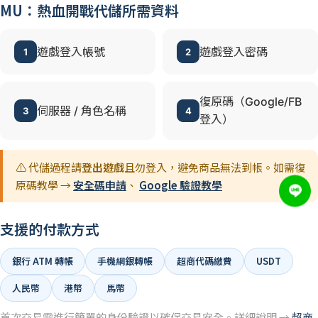
MU：熱血開戰代儲所需資料
遊戲登入帳號
遊戲登入密碼
1
2
復原碼（Google/FB
伺服器 / 角色名稱
3
4
登入）
⚠️ 代儲過程請
登出遊戲
且勿登入，避免商品無法到帳。如需復
原碼教學 →
安全碼申請
、
Google 驗證教學
支援的付款方式
銀行 ATM 轉帳
手機網銀轉帳
超商代碼繳費
USDT
人民幣
港幣
馬幣
首次交易需進行簡單的身份驗證以確保交易安全。詳細說明 →
超商