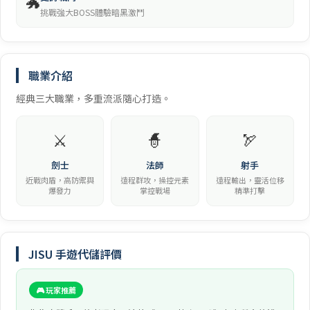
🐲
挑戰強大BOSS體驗暗黑激鬥
職業介紹
經典三大職業，多重流派隨心打造。
⚔️
🧙
🏹
劍士
法師
射手
近戰肉盾，高防禦與
遠程群攻，操控元素
遠程輸出，靈活位移
爆發力
掌控戰場
精準打擊
JISU 手遊代儲評價
🎮 玩家推薦