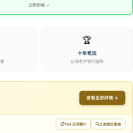
立即到帳 ✓
🏆
休
十年老店
回覆
台灣老字號代儲商
查看全部評價 →
📋
🔍
104 公司簡介
工商登記查詢