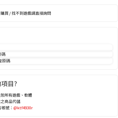
購買 / 找不到遊戲請直接詢問
份碼
 復原碼
項目?
上架所有遊戲、軟體
趣之商品代儲
方帳號：
@ktf4930r