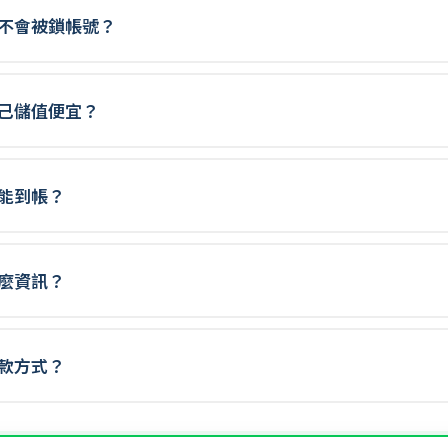
？會不會被鎖帳號？
比自己儲值便宜？
久才能到帳？
供什麼資訊？
些付款方式？