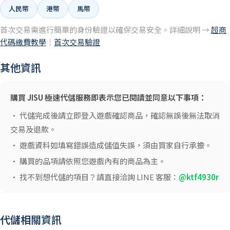
人民幣
港幣
馬幣
首次交易需進行簡單的身份驗證以確保交易安全。詳細說明 →
超商
代碼繳費教學
｜
首次交易驗證
其他資訊
購買 JISU 極速代儲服務即表示您已閱讀並同意以下事項：
• 代儲完成後請立即登入遊戲確認商品，確認無誤後無法取消
交易及退款。
• 遊戲資料如填寫錯誤造成儲值失誤，須由買家自行承擔。
• 購買的品項請依照您遊戲內有的商品為主。
• 找不到想代儲的項目？請直接洽詢 LINE 客服：
@ktf4930r
代儲相關資訊