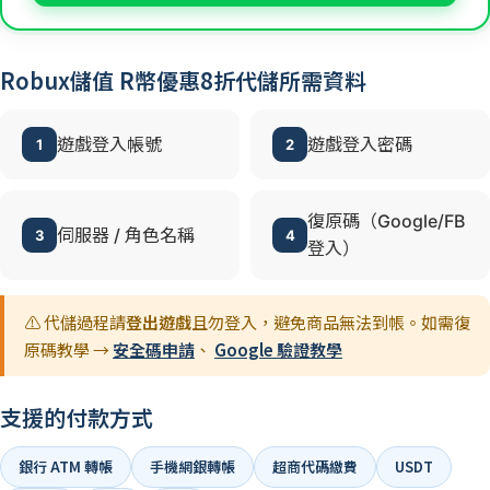
Robux儲值 R幣優惠8折代儲所需資料
遊戲登入帳號
遊戲登入密碼
1
2
復原碼（Google/FB
伺服器 / 角色名稱
3
4
登入）
⚠️ 代儲過程請
登出遊戲
且勿登入，避免商品無法到帳。如需復
原碼教學 →
安全碼申請
、
Google 驗證教學
支援的付款方式
銀行 ATM 轉帳
手機網銀轉帳
超商代碼繳費
USDT