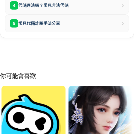
›
代儲違法嗎？常見非法代儲
4
›
常見代儲詐騙手法分享
5
你可能會喜歡