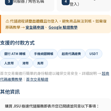
伺服器 / 角色名稱
3
4
登入）
⚠️ 代儲過程請
登出遊戲
且勿登入，避免商品無法到帳。如需復
原碼教學 →
安全碼申請
、
Google 驗證教學
支援的付款方式
銀行 ATM 轉帳
手機網銀轉帳
超商代碼繳費
USDT
人民幣
港幣
馬幣
首次交易需進行簡單的身份驗證以確保交易安全。詳細說明 →
超商
代碼繳費教學
｜
首次交易驗證
其他資訊
購買 JISU 極速代儲服務即表示您已閱讀並同意以下事項：