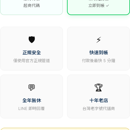
超商代碼
立即到帳 ✓
🛡️
⚡
正規安全
快速到帳
僅使用官方正規管道
付款後最快 5 分鐘
💬
🏆
全年無休
十年老店
LINE 即時回覆
台灣老字號代儲商