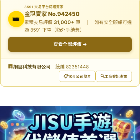
8591 交易平台認證賣家
金冠賣家 No.942450
👑
31,000+
累積交易評價
筆 ｜ 如有安全顧慮可透
過 8591 下單（額外手續費）
查看全部評價 →
🏢
網雲科技有限公司
統編 82351448
📋
🔍
104 公司簡介
工商登記查詢