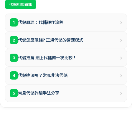
代儲相關資訊
›
代儲原理：代儲運作流程
1
›
代儲怎麼賺錢? 正規代儲的營運模式
2
›
代儲推薦 網上代儲商一次比較！
3
›
代儲違法嗎？常見非法代儲
4
›
常見代儲詐騙手法分享
5