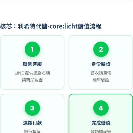
核芯：利希特代儲-core:licht儲值流程
1
2
聯繫客服
身份驗證
LINE 提供遊戲名稱
首次購買需
與商品截圖
簡單驗證
3
4
選擇付款
完成儲值
銀行轉帳
款項確認後