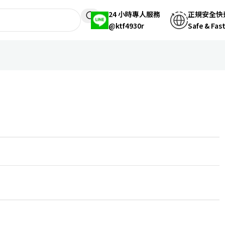
24 小時專人服務
正規安全快
@ktf4930r
Safe & Fas