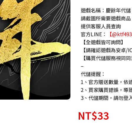
遊戲名稱：慶餘年代儲
請截圖所需要遊戲商品
提供客服人員查詢
官方LINE：
【@ktf49
【全遊戲皆可詢問】
【請確認遊戲為安卓/I
【購買代儲服務視同同
–
代儲提醒：
1、官方贈送數量，依
2、買家購買錯誤，導
3、代儲期間，請勿登
NT$
33