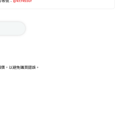
方帳號：
@ktf4930r
報價，以避免購買錯誤。