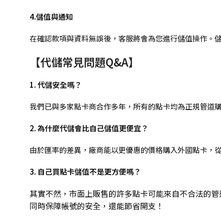
4.儲值與通知
在確認款項與資料無誤後，客服將會為您進行儲值操作。儲
【代儲常見問題Q&A】
1. 代儲安全嗎？
我們已與多家點卡商合作多年，所有的點卡均為正規管道
2. 為什麼代儲會比自己儲值更便宜？
由於匯率的差異，廠商能以更優惠的價格購入外國點卡，
3. 自己買點卡儲值不是更方便嗎？
其實不然，市面上販售的許多點卡可能來自不合法的管
同時保障帳號的安全，還能節省開支！