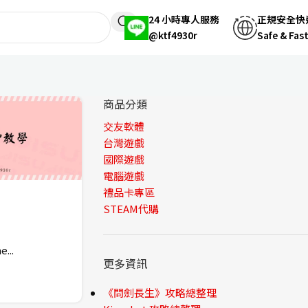
24 小時專人服務
正規安全快
@ktf4930r
Safe & Fas
商品分類
交友軟體
台灣遊戲
國際遊戲
電腦遊戲
禮品卡專區
STEAM代購
...
更多資訊
《問劍長生》攻略總整理