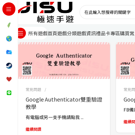
首頁
遊戲分類
遊戲資訊
禮品卡專區
購買常
所有遊戲
常見問題
常見
Google Authenticator雙重驗證
Go
教學
FB備用
有電腦或另一支手機請點我 ...
繼續
繼續閱讀