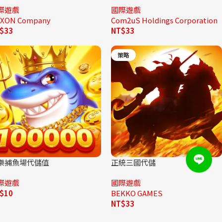
際遊戲
國際遊戲
XON Company
Com2uS Holdings Corporation
$
33
NT$
33
策略
樂捕魚場代儲值
正統三國代儲
際遊戲
國際遊戲
$
10
BEKKO GAMES
NT$
33