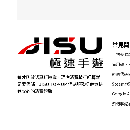
111%
1
4399 Games
1
505 Games Srl
1
80UGame
1
AbleGames
1
常見問
Activision Publishing, Inc.
1
首次交易
Aiming Inc.
1
備用碼、
AISNO Games
1
超商代碼
Alchemist Games Inc.
1
這才叫做認真玩遊戲，理性消費精打細算就
Aniplex Inc.
1
Steam
是要代儲！JISU TOP-UP 代儲服務提供你快
速安心的消費體驗!
Asobimo, Inc.
1
Google 
Bandai Namco Entertainment
如何聯絡
2
Inc.
BEKKO GAMES
3
Betadwarf
1