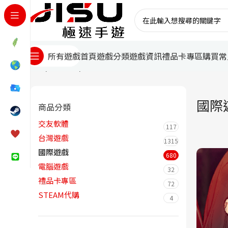
首頁
遊戲分類
遊戲資訊
禮品卡專區
購買常
所有遊戲
首頁
國際遊戲
頁面 38
國際
商品分類
交友軟體
117
台灣遊戲
1315
國際遊戲
680
電腦遊戲
32
禮品卡專區
72
STEAM代購
4