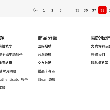
←
1
2
3
...
35
36
37
38
題
商品分類
關於我
驗證教學
國際遊戲
免責聲明及
安全碼申請教學
台灣遊戲
聯絡我們
繳費教學
交友軟體
隱私權政策
代購常見問題
禮品卡專區
Authenticator教學
Steam遊戲
客服