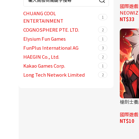
射擊
5
國際遊戲
NEOWIZ
文字
CHUANG COOL
1
1
NT$
33
ENTERTAINMENT
桌遊
3
COGNOSPHERE PTE. LTD.
2
模擬
31
Elysium Fun Games
1
紙牌
2
FunPlus International AG
3
街機
2
HAEGIN Co., Ltd.
2
解謎
12
Kakao Games Corp.
1
賽車遊戲
7
Long Tech Network Limited
2
體育
3
LTGAMES GLOBAL
1
體育競技
3
Naver Z Corporation
1
槍劍士養
NHN Corp.
1
Rayark International Limited
1
國際遊戲
StarUnion
1
NT$
10
Supercell
3
Topwar Studio
2