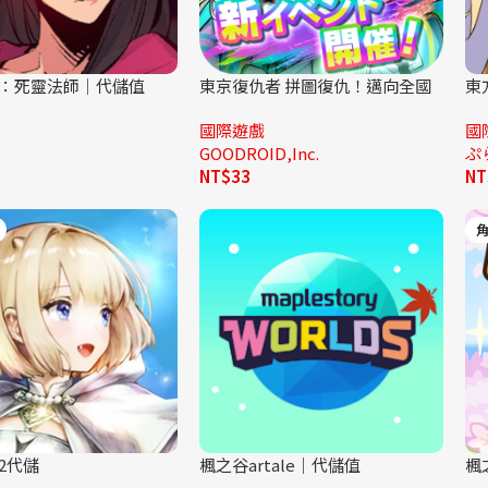
：死靈法師｜代儲值
東京復仇者 拼圖復仇！邁向全國
東
制霸之路代儲
國際遊戲
國
GOODROID,Inc.
ぷ
NT$
33
NT
2代儲
楓之谷artale｜代儲值
楓