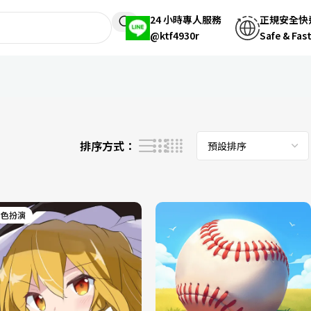
24 小時專人服務
正規安全快
@ktf4930r
Safe & Fas
顯示第 445 至 456 項結果，共 680 項
排序方式：
角色扮演