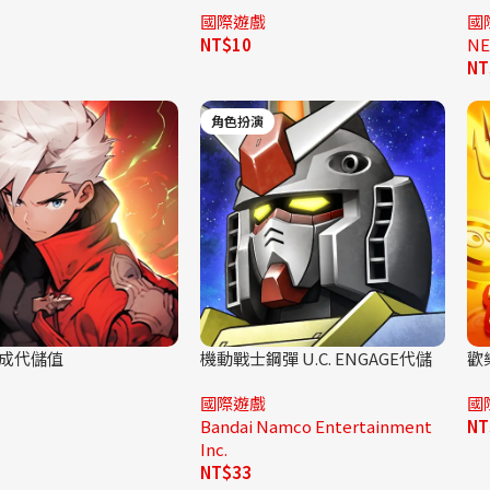
國際遊戲
國
NT$
10
NE
NT
角色扮演
成代儲值
機動戰士鋼彈 U.C. ENGAGE代儲
歡
國際遊戲
國
Bandai Namco Entertainment
NT
Inc.
NT$
33