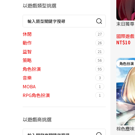
以遊戲類型挑選
末日獨尊
休閒
27
國際遊戲
NT$
10
動作
26
益智
21
策略
56
角色扮演
角色扮演
95
音樂
3
MOBA
1
RPG角色扮演
1
冒險
3
博弈
1
以遊戲商挑選
卡牌
3
棕色塵埃
多人競技
1