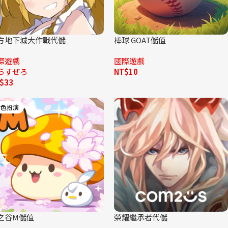
方地下城大作戰代儲
棒球 GOAT儲值
際遊戲
國際遊戲
らすぜろ
NT$
10
$
33
角色扮演
之谷M儲值
榮耀繼承者代儲