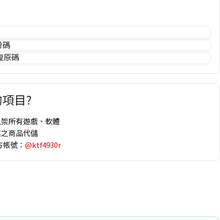
份碼
 復原碼
項目?
上架所有遊戲、軟體
趣之商品代儲
方帳號：
@ktf4930r