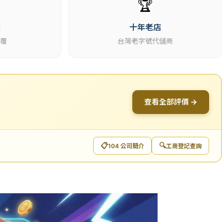
🏆
休
十年老店
回覆
台灣老字號代儲商
查看全部評價 →
📋
🔍
104 公司簡介
工商登記查詢