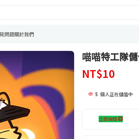
見問題
關於我們
喵喵特工隊儲
NT$
10
5
個人正在儲值中
立即詢問