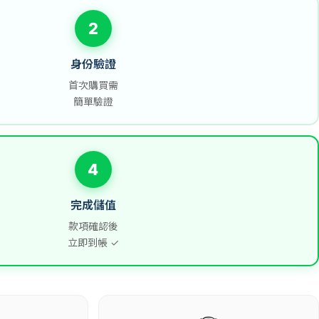
2
身份驗證
首次購買需
簡單驗證
4
完成儲值
款項確認後
立即到帳 ✓