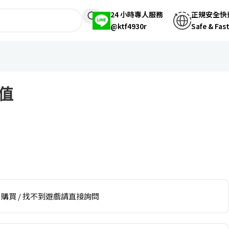
24 小時專人服務
正規安全快
@ktf4930r
Safe & Fas
值
購買 / 找不到遊戲請直接詢問