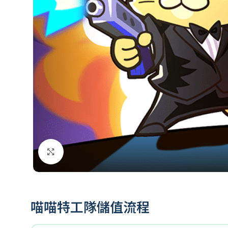
點擊放大
喵喵特工隊儲值流程