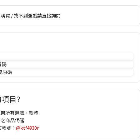
購買 / 找不到遊戲請直接詢問
份碼
 復原碼
項目?
上架所有遊戲、軟體
趣之商品代儲
方帳號：
@ktf4930r