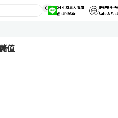
24 小時專人服務
正規安全快
@ktf4930r
Safe & Fas
儲值