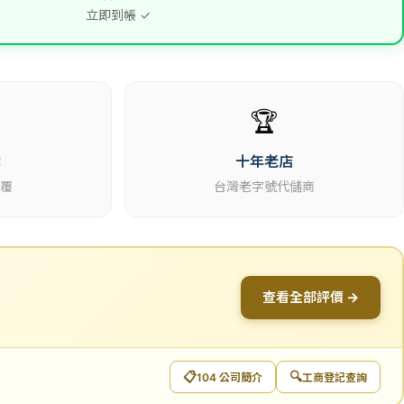
立即到帳 ✓
🏆
休
十年老店
回覆
台灣老字號代儲商
查看全部評價 →
📋
🔍
104 公司簡介
工商登記查詢