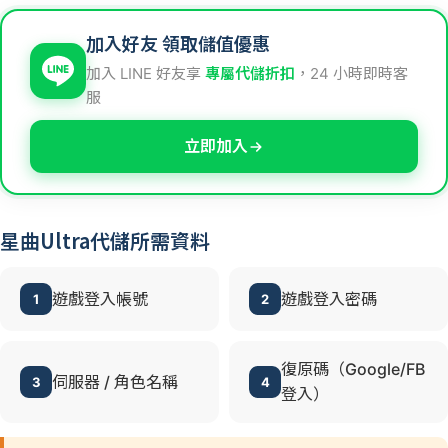
加入好友 領取儲值優惠
加入 LINE 好友享
專屬代儲折扣
，24 小時即時客
服
立即加入
星曲Ultra代儲所需資料
遊戲登入帳號
遊戲登入密碼
1
2
復原碼（Google/FB
伺服器 / 角色名稱
3
4
登入）