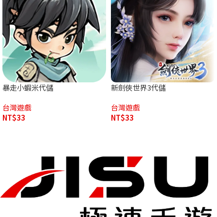
暴走小蝦米代儲
新劍俠世界3代儲
台灣遊戲
台灣遊戲
NT$
33
NT$
33