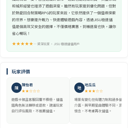
和城邦經營也增添了遊戲深度。雖然有玩家提到優化問題，但對
於熱愛回合制策略RPG的玩家來說，它依然提供了一個值得探索
的世界。想要提升戰力、快速體驗遊戲內容，透過JISU極速儲
值是個高效又安全的選擇，不僅價格實惠，到帳速度也快，讓你
省心暢玩！
★★★★★
— 資深玩家 • JISU 極速儲值用戶
玩家評價
陳怡君
地瓜瓜
陳
地
★★☆☆☆
★★★☆☆
遊戲卡頓且客服回覆不積極，儲值
場景有變化但有體力制和過多儲值
錯角色無法轉移或退款，建議玩家
介面，與早期星曲體驗不同，頂多
自行評估風險，不推薦儲值。
懷念，不考慮再次儲值。