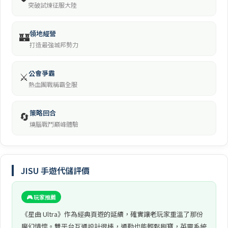
突破試煉征服大陸
領地經營
🏰
打造最強城邦勢力
公會爭霸
⚔️
熱血團戰稱霸全服
策略回合
🔄
燒腦戰鬥巔峰體驗
JISU 手遊代儲評價
🎮 玩家推薦
《星曲 Ultra》作為經典頁遊的延續，確實讓老玩家重溫了那份
魔幻情懷。雙平台互通設計很棒，通勤也能輕鬆刷寶，英靈系統