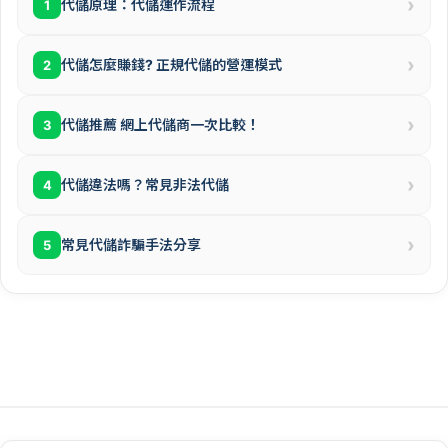
›
代儲原理：代儲運作流程
1
›
代儲怎麼賺錢? 正規代儲的營運模式
2
›
代儲推薦 網上代儲商一次比較！
3
›
代儲違法嗎？常見非法代儲
4
›
常見代儲詐騙手法分享
5