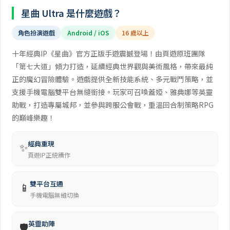
星曲 Ultra 是什麼遊戲？
角色扮演遊戲
Android / iOS
16 歲以上
十年經典IP《星曲》官方正版手遊震撼登場！由頁遊原班團隊
「第七大道」傾力打造，延續經典世界觀與美術風格，帶來最純
正的魔幻冒險體驗。遊戲提供全新技能系統、多元戰鬥策略，並
支援手機電腦雙平台無縫銜接。玩家可召喚蓋婭、雅典娜等英靈
助戰，打造專屬城邦，並參與跨服公會戰，重溫回合制策略RPG
的巔峰樂趣！
經典重現
✨
頁遊IP正統續作
雙平台互通
📱
手機電腦無縫切換
英靈助陣
🛡️