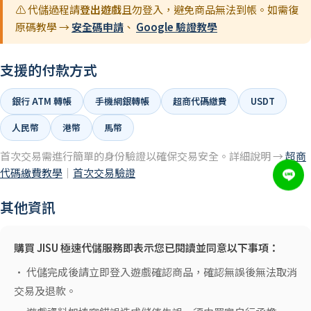
⚠️ 代儲過程請
登出遊戲
且勿登入，避免商品無法到帳。如需復
原碼教學 →
安全碼申請
、
Google 驗證教學
支援的付款方式
銀行 ATM 轉帳
手機網銀轉帳
超商代碼繳費
USDT
人民幣
港幣
馬幣
首次交易需進行簡單的身份驗證以確保交易安全。詳細說明 →
超商
代碼繳費教學
｜
首次交易驗證
其他資訊
購買 JISU 極速代儲服務即表示您已閱讀並同意以下事項：
• 代儲完成後請立即登入遊戲確認商品，確認無誤後無法取消
交易及退款。