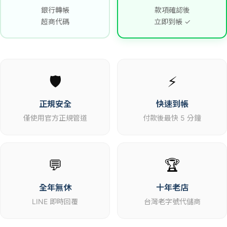
銀行轉帳
款項確認後
超商代碼
立即到帳 ✓
🛡️
⚡
正規安全
快速到帳
僅使用官方正規管道
付款後最快 5 分鐘
💬
🏆
全年無休
十年老店
LINE 即時回覆
台灣老字號代儲商