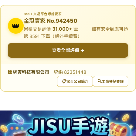
8591 交易平台認證賣家
金冠賣家 No.942450
👑
31,000+
累積交易評價
筆 ｜ 如有安全顧慮可透
過 8591 下單（額外手續費）
查看全部評價 →
🏢
網雲科技有限公司
統編 82351448
📋
🔍
104 公司簡介
工商登記查詢