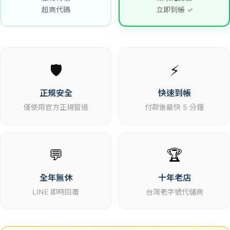
超商代碼
立即到帳 ✓
🛡️
⚡
正規安全
快速到帳
僅使用官方正規管道
付款後最快 5 分鐘
💬
🏆
全年無休
十年老店
LINE 即時回覆
台灣老字號代儲商