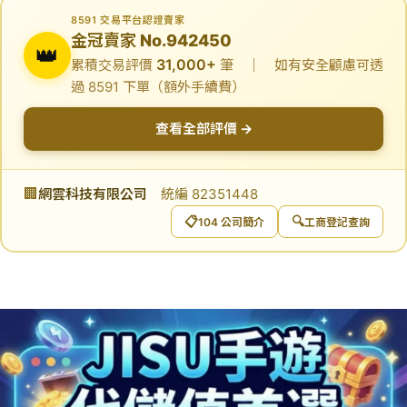
8591 交易平台認證賣家
金冠賣家 No.942450
👑
31,000+
累積交易評價
筆 ｜ 如有安全顧慮可透
過 8591 下單（額外手續費）
查看全部評價 →
🏢
網雲科技有限公司
統編 82351448
📋
🔍
104 公司簡介
工商登記查詢