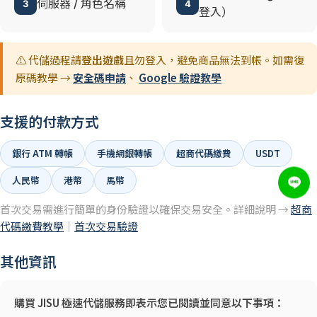
伺服器 / 角色名稱
3
4
登入）
⚠️ 代儲過程請
登出遊戲
且勿登入，避免商品無法到帳。如需復
原碼教學 →
安全碼申請
、
Google 驗證教學
支援的付款方式
銀行 ATM 轉帳
手機網銀轉帳
超商代碼繳費
USDT
人民幣
港幣
馬幣
首次交易需進行簡單的身份驗證以確保交易安全。詳細說明 →
超商
代碼繳費教學
｜
首次交易驗證
其他資訊
購買 JISU 極速代儲服務即表示您已閱讀並同意以下事項：