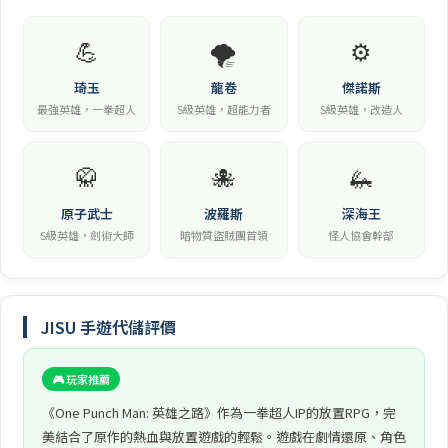
💪
🌪️
⚙️
琦玉
龍卷
傑諾斯
最強英雄，一拳超人
S級英雄，超能力者
S級英雄，改造人
🥋
🐙
🦗
原子武士
波羅斯
深海王
S級英雄，劍術大師
暗物質盜賊團首領
怪人協會幹部
JISU 手遊代儲評價
🎮 玩家推薦
《One Punch Man: 英雄之路》作為一拳超人IP的放置RPG，完
美結合了原作的熱血與放置遊戲的輕鬆。遊戲在劇情還原、角色