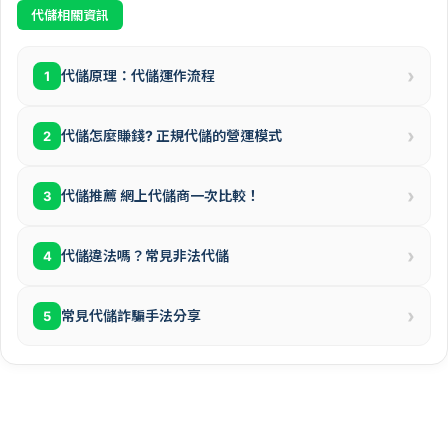
代儲相關資訊
›
代儲原理：代儲運作流程
1
›
代儲怎麼賺錢? 正規代儲的營運模式
2
›
代儲推薦 網上代儲商一次比較！
3
›
代儲違法嗎？常見非法代儲
4
›
常見代儲詐騙手法分享
5