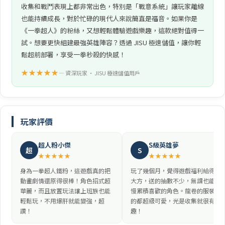
收集和戰鬥表現上都非常出色，特別是「戰意系統」讓玩家離線
也能持續成長，對於忙碌的現代人來說簡直是福音。如果你是
《一拳超人》的粉絲，又想輕鬆體驗遊戲樂趣，這款絕對值得一
試。想要更快組建最強英雄陣容？透過 JISU 極速儲值，讓你輕
鬆超前部署，享受一拳秒殺的快感！
★★★★★
— 資深玩家 • JISU 極速儲值用戶
玩家評價
超人粉小傑
S級英雄夢
超
S
★★★★★
★★★★★
身為一拳超人鐵粉，這遊戲真的把
玩了幾個月，覺得遊戲福利給得很
動畫劇情還原得很棒！角色招式超
大方，送的抽數不少，無課也能慢
華麗，而且放置玩法讓上班族也能
慢累積喜歡的角色。龍卷的服裝真
輕鬆玩，不用爆肝就能變強，超
的都超級可愛，光是收集就很有
讚！
趣！