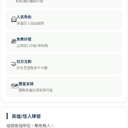
輕鬆護肝離線升級
人氣角色
🦸
英雄怪人自由組隊
免費好禮
🎁
上線送128抽/神秘角
社交互動
🤝
好友互借角色不卡關
豐富支線
🗺️
體驗英雄日常無限可能
英雄/怪人陣營
組建最強隊伍，擊敗敵人！