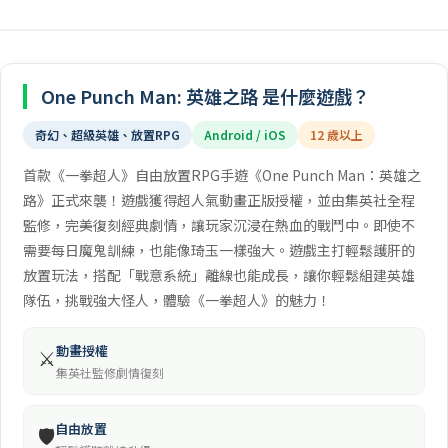
One Punch Man: 英雄之路 是什麼遊戲？
奇幻、超級英雄、放置RPG
Android / iOS
12 歲以上
首款《一拳超人》自由放置RPG手遊《One Punch Man：英雄之
路》正式來襲！遊戲獲得超人氣動畫正版授權，並由集英社全程
監修，完美復刻經典劇情，讓玩家沉浸在熱血的戰鬥中。即使不
需要每日魔鬼訓練，也能像琦玉一樣強大。遊戲主打輕鬆護肝的
放置玩法，搭配「戰意系統」離線也能成長，讓你輕鬆組建英雄
隊伍，挑戰強大怪人，體驗《一拳超人》的魅力！
動畫授權
⚔️
集英社監修劇情復刻
自由放置
🛡️