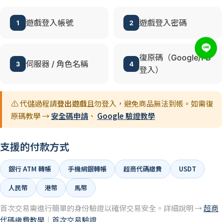
遊戲登入帳號
遊戲登入密碼
1
2
復原碼（Google/FB
伺服器 / 角色名稱
3
4
登入）
⚠️ 代儲過程請
登出遊戲
且勿登入，避免商品無法到帳。如需復
原碼教學 →
安全碼申請
、
Google 驗證教學
支援的付款方式
銀行 ATM 轉帳
手機網銀轉帳
超商代碼繳費
USDT
人民幣
港幣
馬幣
首次交易需進行簡單的身份驗證以確保交易安全。詳細說明 →
超商
代碼繳費教學
｜
首次交易驗證