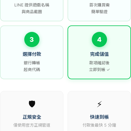
LINE 提供遊戲名稱
首次購買需
與商品截圖
簡單驗證
3
4
選擇付款
完成儲值
銀行轉帳
款項確認後
超商代碼
立即到帳 ✓
🛡️
⚡
正規安全
快速到帳
僅使用官方正規管道
付款後最快 5 分鐘