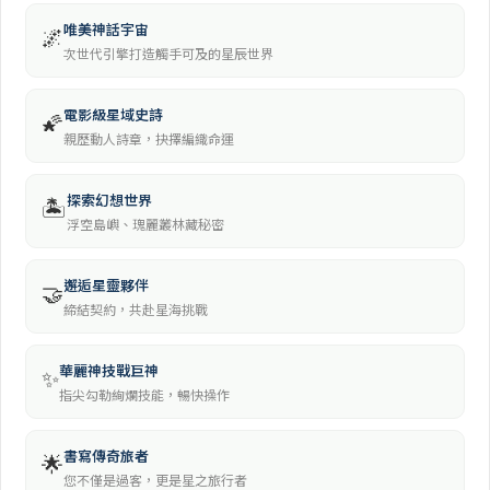
唯美神話宇宙
🌌
次世代引擎打造觸手可及的星辰世界
電影級星域史詩
🌠
親歷動人詩章，抉擇編織命運
探索幻想世界
🏝️
浮空島嶼、瑰麗叢林藏秘密
邂逅星靈夥伴
🤝
締結契約，共赴星海挑戰
華麗神技戰巨神
✨
指尖勾勒絢爛技能，暢快操作
書寫傳奇旅者
🌟
您不僅是過客，更是星之旅行者