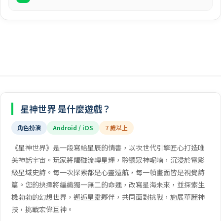
星神世界 是什麼遊戲？
角色扮演
Android / iOS
7 歲以上
《星神世界》是一段寫給星辰的情書，以次世代引擎匠心打造唯
美神話宇宙。玩家將觸碰流轉星輝，聆聽眾神呢喃，沉浸於電影
級星域史詩。每一次探索都是心靈遠航，每一幀畫面皆是視覺詩
篇。您的抉擇將編織獨一無二的命運，改寫星海未來，並探索生
機勃勃的幻想世界，邂逅星靈夥伴，共同面對挑戰，施展華麗神
技，挑戰宏偉巨神。