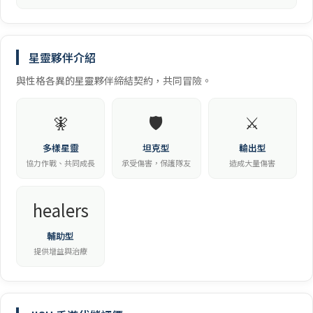
星靈夥伴介紹
與性格各異的星靈夥伴締結契約，共同冒險。
🧚
🛡️
⚔️
多樣星靈
坦克型
輸出型
協力作戰、共同成長
承受傷害，保護隊友
造成大量傷害
healers
輔助型
提供增益與治療