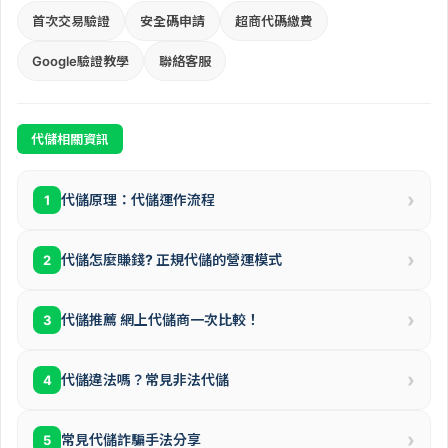
首次交易驗證
安全碼申請
超商代碼繳費
Google驗證教學
聯絡客服
代儲相關資訊
›
代儲原理：代儲運作流程
1
›
代儲怎麼賺錢? 正規代儲的營運模式
2
›
代儲推薦 網上代儲商一次比較！
3
›
代儲違法嗎？常見非法代儲
4
›
常見代儲詐騙手法分享
5