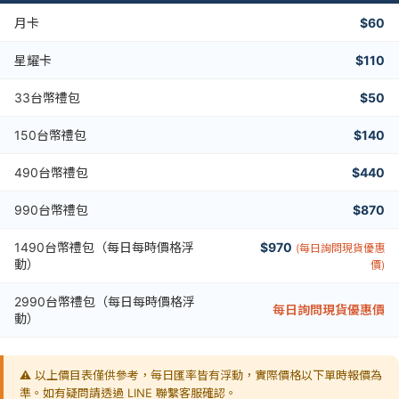
月卡
$60
星耀卡
$110
33台幣禮包
$50
150台幣禮包
$140
490台幣禮包
$440
990台幣禮包
$870
1490台幣禮包（每日每時價格浮
$970
(每日詢問現貨優惠
動）
價)
2990台幣禮包（每日每時價格浮
每日詢問現貨優惠價
動）
⚠️ 以上價目表僅供參考，每日匯率皆有浮動，實際價格以下單時報價為
準。如有疑問請透過 LINE 聯繫客服確認。