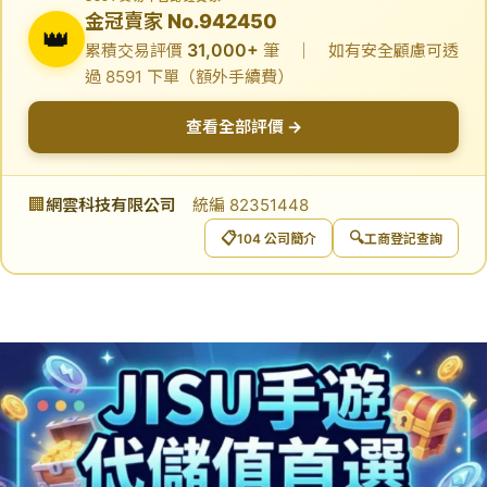
金冠賣家 No.942450
👑
31,000+
累積交易評價
筆 ｜ 如有安全顧慮可透
過 8591 下單（額外手續費）
查看全部評價 →
🏢
網雲科技有限公司
統編 82351448
📋
🔍
104 公司簡介
工商登記查詢