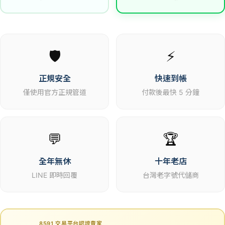
🛡️
⚡
正規安全
快速到帳
僅使用官方正規管道
付款後最快 5 分鐘
💬
🏆
全年無休
十年老店
LINE 即時回覆
台灣老字號代儲商
8591 交易平台認證賣家