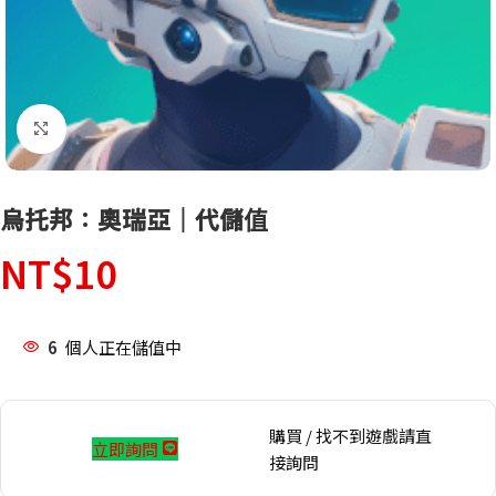
點擊放大
烏托邦：奧瑞亞｜代儲值
NT$
10
6
個人正在儲值中
購買 / 找不到遊戲請直
立即詢問
接詢問