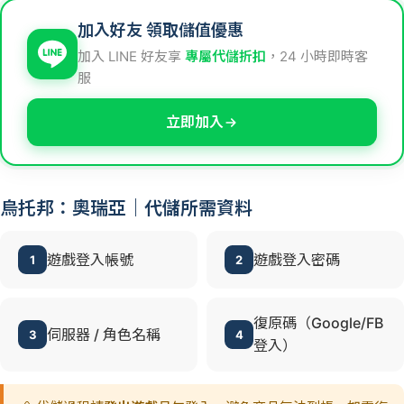
加入好友 領取儲值優惠
加入 LINE 好友享
專屬代儲折扣
，24 小時即時客
服
立即加入
烏托邦：奧瑞亞｜代儲所需資料
遊戲登入帳號
遊戲登入密碼
1
2
復原碼（Google/FB
伺服器 / 角色名稱
3
4
登入）