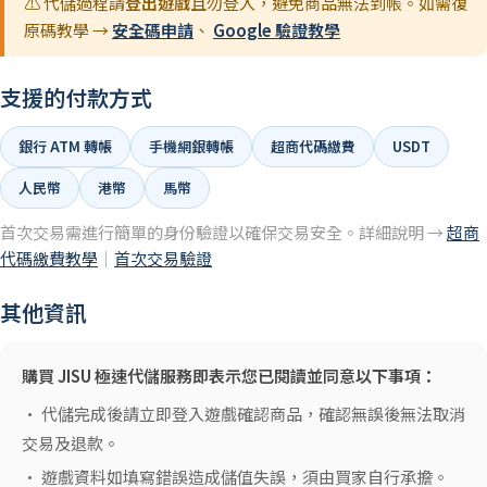
⚠️ 代儲過程請
登出遊戲
且勿登入，避免商品無法到帳。如需復
原碼教學 →
安全碼申請
、
Google 驗證教學
支援的付款方式
銀行 ATM 轉帳
手機網銀轉帳
超商代碼繳費
USDT
人民幣
港幣
馬幣
首次交易需進行簡單的身份驗證以確保交易安全。詳細說明 →
超商
代碼繳費教學
｜
首次交易驗證
其他資訊
購買 JISU 極速代儲服務即表示您已閱讀並同意以下事項：
• 代儲完成後請立即登入遊戲確認商品，確認無誤後無法取消
交易及退款。
• 遊戲資料如填寫錯誤造成儲值失誤，須由買家自行承擔。