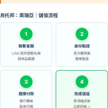
烏托邦：奧瑞亞｜儲值流程
1
2
聯繫客服
身份驗證
LINE 提供遊戲名稱
首次購買需
與商品截圖
簡單驗證
3
4
選擇付款
完成儲值
銀行轉帳
款項確認後
超商代碼
立即到帳 ✓