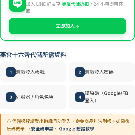
加入 LINE 好友享
專屬代儲折扣
，24 小時即時客
服
立即加入
燕雲十六聲代儲所需資料
遊戲登入帳號
遊戲登入密碼
1
2
復原碼（Google/FB
伺服器 / 角色名稱
3
4
登入）
⚠️ 代儲過程請
登出遊戲
且勿登入，避免商品無法到帳。如需復
原碼教學 →
安全碼申請
、
Google 驗證教學