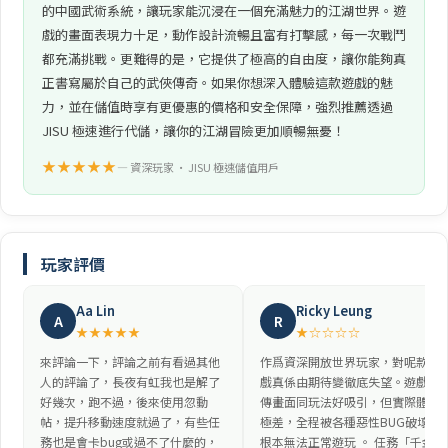
的中國武術系統，讓玩家能沉浸在一個充滿魅力的江湖世界。遊
戲的畫面表現力十足，動作設計流暢且富有打擊感，每一次戰鬥
都充滿挑戰。更難得的是，它提供了極高的自由度，讓你能夠真
正書寫屬於自己的武俠傳奇。如果你想深入體驗這款遊戲的魅
力，並在儲值時享有更優惠的價格和安全保障，強烈推薦透過
JISU 極速進行代儲，讓你的江湖冒險更加順暢無憂！
★★★★★
— 資深玩家 • JISU 極速儲值用戶
玩家評價
Aa Lin
Ricky Leung
A
R
★★★★★
★☆☆☆☆
來評論一下，評論之前有看過其他
作爲資深開放世界玩家，對呢款遊
人的評論了，長夜有虹我也是解了
戲真係由期待變徹底失望。遊戲宣
好幾次，跑不過，後來使用忽動
傳畫面同玩法好吸引，但實際體驗
帖，提升移動速度就過了，有些任
極差，全程被各種惡性BUG破壞，
務也是會卡bug或過不了什麼的，
根本無法正常遊玩 。 任務「千金散