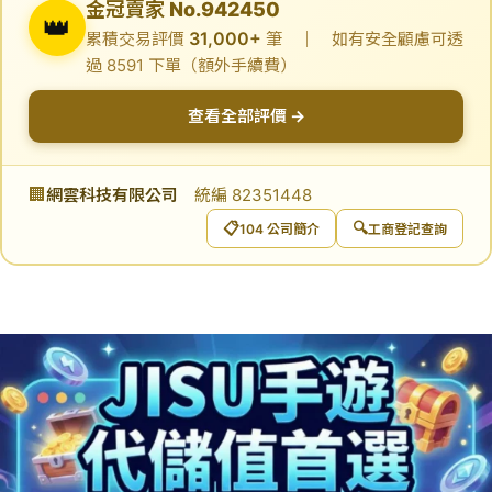
金冠賣家 No.942450
👑
31,000+
累積交易評價
筆 ｜ 如有安全顧慮可透
過 8591 下單（額外手續費）
查看全部評價 →
🏢
網雲科技有限公司
統編 82351448
📋
🔍
104 公司簡介
工商登記查詢