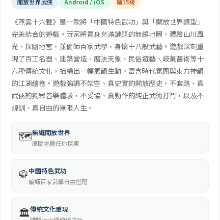
開放世界武俠
Android / iOS
輔15級
《燕雲十六聲》是一款將「中國特色武功」與「開放世界類型」
完美結合的遊戲。玩家將置身充滿謎題的無縫地圖，體驗山川風
光、探幽地宮，並偷師百家武學，身懷十八般武藝。遊戲深刻重
現了百工名器、建築營造、曆法天象、民俗遊藝、岐黃醫術等十
六種傳統文化，描繪出一幅氣韻生動、富含時代氛圍與東方神韻
的江湖繪卷。遊戲強調不架空、真史實的開放歷史，不套路、真
武俠的獨眾皆樂體驗，不妥協、真動作的純正武術打鬥，以及不
規訓、真自由的無限人生。
無縫開放世界
🗺️
廣闊地圖任你探索
中國特色武功
🥋
偷師百家武學自由搭配
傳統文化重現
🏛️
體驗十六種傳統文化