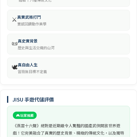
真實武術打鬥
⚔️
實感回饋動作美學
真史實背景
📜
歷史與生活交織的山河
真自由人生
🕊️
冒險無目標不定義
JISU 手遊代儲評價
🎮 玩家推薦
《燕雲十六聲》絕對是近期最令人驚豔的國產武俠開放世界遊
戲！它完美融合了真實的歷史背景、精緻的傳統文化，以及獨特