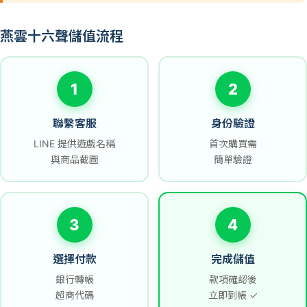
燕雲十六聲儲值流程
1
2
聯繫客服
身份驗證
LINE 提供遊戲名稱
首次購買需
與商品截圖
簡單驗證
3
4
選擇付款
完成儲值
銀行轉帳
款項確認後
超商代碼
立即到帳 ✓