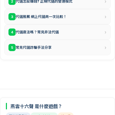
›
代儲怎麼賺錢? 正規代儲的營運模式
2
›
代儲推薦 網上代儲商一次比較！
3
›
代儲違法嗎？常見非法代儲
4
›
常見代儲詐騙手法分享
5
燕雲十六聲 是什麼遊戲？